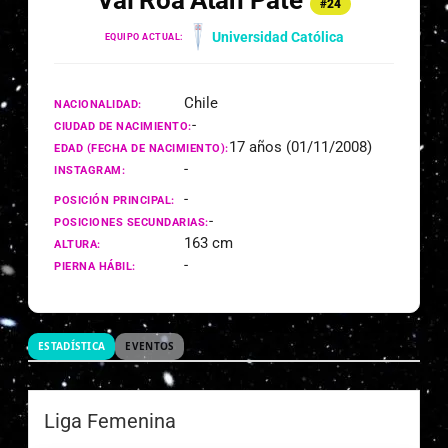
Vai Roa Atán Pate
#24
Universidad Católica
EQUIPO ACTUAL:
Chile
NACIONALIDAD:
-
CIUDAD DE NACIMIENTO:
17 años (01/11/2008)
EDAD (FECHA DE NACIMIENTO):
-
INSTAGRAM:
-
POSICIÓN PRINCIPAL:
-
POSICIONES SECUNDARIAS:
163 cm
ALTURA:
-
PIERNA HÁBIL:
ESTADÍSTICA
EVENTOS
Liga Femenina