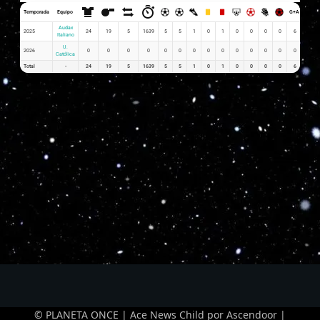
Temporada
Equipo
G+A
G x PJ
Audax
2025
24
19
5
1639
5
5
1
0
1
0
0
0
0
6
0.21
Italiano
U.
2026
0
0
0
0
0
0
0
0
0
0
0
0
0
0
0
Católica
Total
-
24
19
5
1639
5
5
1
0
1
0
0
0
0
6
0.21
© PLANETA ONCE | Ace News Child por
Ascendoor
|