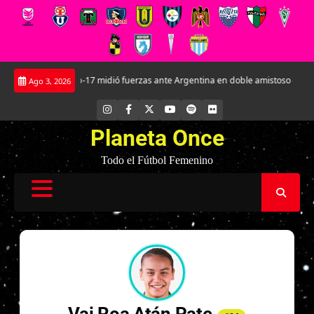
Saltar
La Roja Sub-17 midió fuerzas ante Argentina en doble amistoso en el CAR J
Ago 3, 2026
al
contenido
INSTAGRAM
FACEBOOK
X
YOUTUBE
SPOTIFY
FLICKR
Planeta Once
Todo el Fútbol Femenino