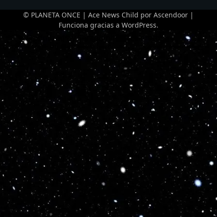
© PLANETA ONCE | Ace News Child por
Ascendoor
|
Funciona gracias a
WordPress
.
Optimized by Seraphinite Accelerator
Turns on site high speed to be attractive for people and search engines.