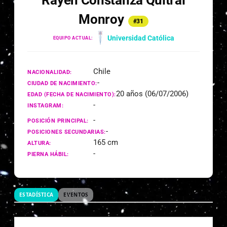
Rayen Constanza Quitral
Monroy
#31
Universidad Católica
EQUIPO ACTUAL:
Chile
NACIONALIDAD:
-
CIUDAD DE NACIMIENTO:
20 años (06/07/2006)
EDAD (FECHA DE NACIMIENTO):
-
INSTAGRAM:
-
POSICIÓN PRINCIPAL:
-
POSICIONES SECUNDARIAS:
165 cm
ALTURA:
-
PIERNA HÁBIL:
ESTADÍSTICA
EVENTOS