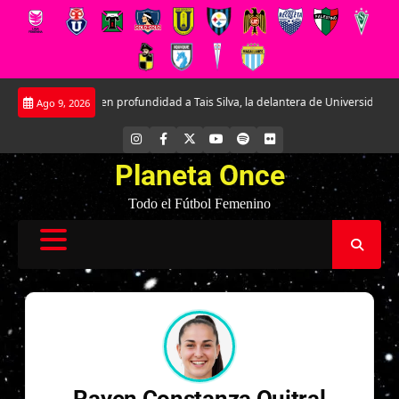
Saltar
Conociendo en profundidad a Tais Silva, la delantera de Universidad Católica
Ago 9, 2026
al
contenido
INSTAGRAM
FACEBOOK
X
YOUTUBE
SPOTIFY
FLICKR
Planeta Once
Todo el Fútbol Femenino