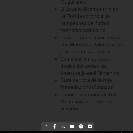
Magallanes
El Estadio Bicentenario de
La Florida coronó a las
campeonas del fútbol
formativo femenino
Conversamos en exclusiva
con María Paz Valdivieso, la
joven defensa acerera
Comenzaron las fases
finales del torneo de
Apertura Juvenil Femenino
Dura derrota de la roja
femenina ante Ecuador
Conoce la nómina de Luis
Mena para enfrentar a
Ecuador
INSTAGRAM
FACEBOOK
X
YOUTUBE
SPOTIFY
FLICKR