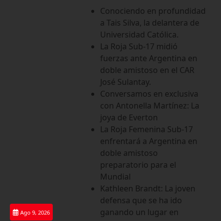
Saltar
Conociendo en profundidad
al
a Tais Silva, la delantera de
contenido
Universidad Católica.
La Roja Sub-17 midió
fuerzas ante Argentina en
doble amistoso en el CAR
José Sulantay.
Conversamos en exclusiva
con Antonella Martínez: La
joya de Everton
La Roja Femenina Sub-17
enfrentará a Argentina en
doble amistoso
preparatorio para el
Mundial
Kathleen Brandt: La joven
defensa que se ha ido
ganando un lugar en
Ago 9, 2026