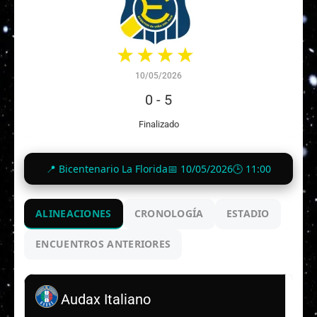
10/05/2026
0
-
5
Finalizado
📍 Bicentenario La Florida
📅 10/05/2026
🕒 11:00
ALINEACIONES
CRONOLOGÍA
ESTADIO
ENCUENTROS ANTERIORES
Audax Italiano