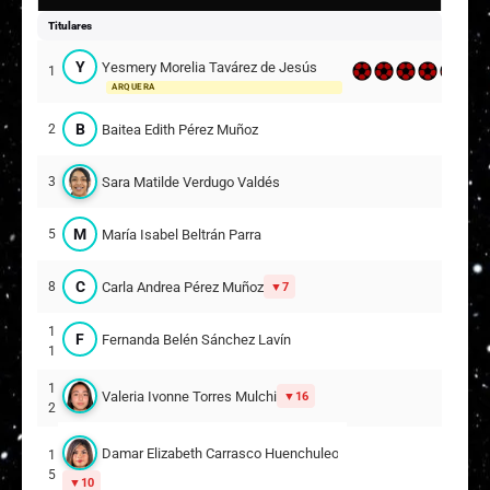
Titulares
Y
Yesmery Morelia Tavárez de Jesús
1
ARQUERA
B
Baitea Edith Pérez Muñoz
2
Sara Matilde Verdugo Valdés
3
M
María Isabel Beltrán Parra
5
C
Carla Andrea Pérez Muñoz
8
7
1
F
Fernanda Belén Sánchez Lavín
1
1
Valeria Ivonne Torres Mulchi
16
2
Damar Elizabeth Carrasco Huenchuleo
1
5
10