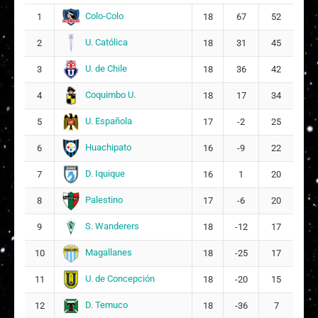
Aileen Paz Valenzuela Navea
14
1
Colo-Colo
1
18
67
52
1
J
Jane Tiare Oyarce Naveas
21
U. Católica
2
18
31
45
7
U. de Chile
3
18
36
42
2
Fernanda Valentina Castro Labra
0
Coquimbo U.
4
18
17
34
2
G
Gabriela Sarai Garcés Ávila
U. Española
5
17
-2
25
6
ARQUERA
Huachipato
6
16
-9
22
Titulares
1
D. Iquique
Gabriela Magali Gómez Espínola
7
16
1
20
6
Palestino
8
17
-6
20
1
Milka Belén de Montserrat Sepúlveda Casich
3
S. Wanderers
9
18
-12
17
Magallanes
10
18
-25
17
U. de Concepción
11
18
-20
15
D. Temuco
12
18
-36
7