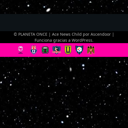
© PLANETA ONCE | Ace News Child por
Ascendoor
|
Funciona gracias a
WordPress
.
Optimized by Seraphinite Accelerator
Turns on site high speed to be attractive for people and search engines.