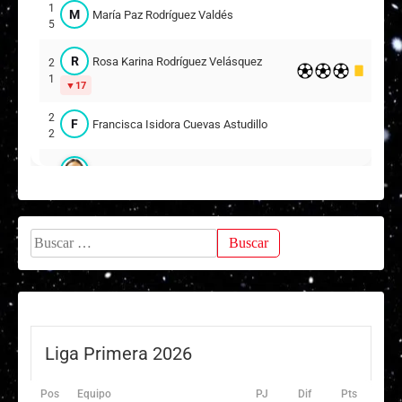
1
M
María Paz Rodríguez Valdés
2
5
S
Sofía Antonia Calderón Osorio
3
R
Rosa Karina Rodríguez Velásquez
2
2
N
Natalia Ester de los Ángeles Moreno Márquez
1
5
17
Titulares
2
F
Francisca Isidora Cuevas Astudillo
2
1
Macarena Antonia Martínez Garate
3
Catherine Consuelo Monsálvez López
2
4
2
Suplentes
Buscar:
Pía Anthonia Guzmán Rojas
2
24
Monserrat Fernanda Guerra Muñoz
6
4
Liga Primera 2026
V
Valentina Abril Leguiza
8
Pos
Equipo
PJ
Dif
Pts
1