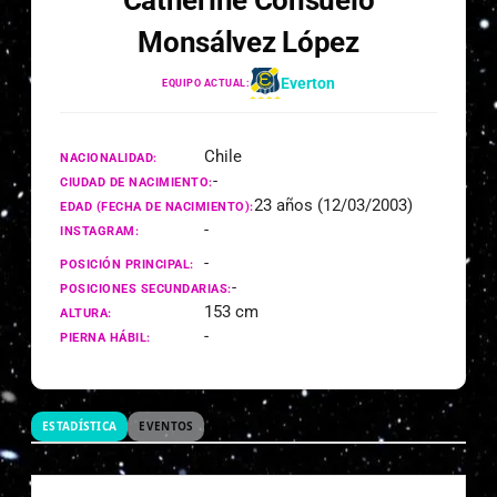
Catherine Consuelo
Monsálvez López
Everton
EQUIPO ACTUAL:
Chile
NACIONALIDAD:
-
CIUDAD DE NACIMIENTO:
23 años (12/03/2003)
EDAD (FECHA DE NACIMIENTO):
-
INSTAGRAM:
-
POSICIÓN PRINCIPAL:
-
POSICIONES SECUNDARIAS:
153 cm
ALTURA:
-
PIERNA HÁBIL:
ESTADÍSTICA
EVENTOS