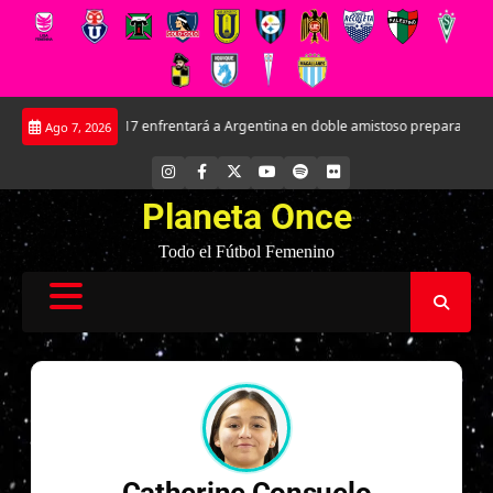
Saltar
a Femenina Sub-17 enfrentará a Argentina en doble amistoso preparatorio par
Ago 7, 2026
al
contenido
INSTAGRAM
FACEBOOK
X
YOUTUBE
SPOTIFY
FLICKR
Planeta Once
Todo el Fútbol Femenino