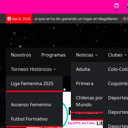
Saltar
t: La joven defensa que se ha ido ganando un lugar en Magallanes
El Es
Ago 6, 2026
al
contenido
Nosotros
Programas
Noticias
Clubes
Torneos Históricos
Selección Chilena
Adulta
Primera
Colo-Col
Primera División
Liga Femenina 2025
Sub-20
Futbol Nacional
Primera
Coquimb
Ascenso
Femenina
Sub-17
Ascenso
Futbol Internacional
Chilenas por el
Deportes
Ascenso Femenino
Mundo
Monserrat F
Formativo
Deportes
Futbol Formativo
Libre
EQUIPO ACTUAL:
Deporte