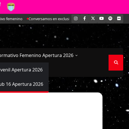
INSTAGRAM
FACEBOOK
X
YOUTUBE
SPOTIFY
FLI
vo femenino
Conversamos en exclusiva con María Paz Valdivieso, la joven 
ormativo Femenino Apertura 2026
uvenil Apertura 2026
ub 16 Apertura 2026