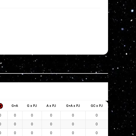
G+A
G x PJ
A x PJ
G+A x PJ
GC x PJ
0
0
0
0
0
0
0
0
0
0
0
0
0
0
0
0
0
0