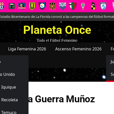
tadio Bicentenario de La Florida coronó a las campeonas del fútbol formati
Planeta Once
Todo el Fútbol Femenino
Liga Femenina 2026
Ascenso Femenino 2026
F
o
J
o Unido
S
 Iquique
ernanda Guerra Muñoz
 Recoleta
s Temuco