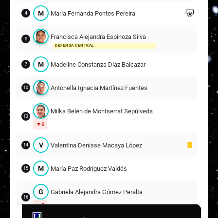
M
María Fernanda Pontes Pereira
4
Francisca Alejandra Espinoza Silva
5
DEFENSA CENTRAL
M
Madeline Constanza Díaz Balcazar
7
Antonella Ignacia Martínez Fuentes
10
Milka Belén de Montserrat Sepúlveda Casich
13
6
V
Valentina Denisse Macaya López
14
M
María Paz Rodríguez Valdés
15
G
Gabriela Alejandra Gómez Peralta
16
8