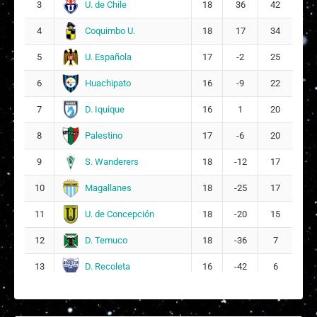
U. de Chile
3
18
36
42
M
Mya Ignacia Arancibia Cabrera
18
Coquimbo U.
4
18
17
34
V
Valentina Cathalina Pérez Emilqueo
22
U. Española
5
17
-2
25
20
Huachipato
6
16
-9
22
Valentina Macarena González Contreras
23
D. Iquique
7
16
1
20
7
Palestino
8
17
-6
20
S. Wanderers
9
18
-12
17
Magallanes
10
18
-25
17
U. de Concepción
11
18
-20
15
D. Temuco
12
18
-36
7
D. Recoleta
13
16
-42
6