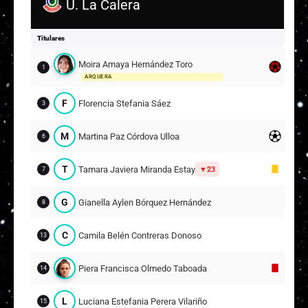
U. La Calera
R
Rosa Karina Rodríguez Velásquez
21
Titulares
F
Francisca Isidora Cuevas Astudillo
22
17
Moira Amaya Hernández Toro
1
ARQUERA
Suplentes
F
Florencia Stefania Sáez
3
G
Gabriela Sarai Garcés Ávila
26
ARQUERA
M
Martina Paz Córdova Ulloa
6
Monserrat Fernanda Guerra Muñoz
6
T
Tamara Javiera Miranda Estay
13
23
7
V
Valentina Abril Leguiza
16
8
G
Gianella Aylen Bórquez Hernández
8
J
Jane Tiare Oyarce Naveas
22
17
C
Camila Belén Contreras Donoso
13
A
Antonia Josefa Canales Jara
19
Piera Francisca Olmedo Taboada
14
Catherine Consuelo Monsálvez López
24
L
Luciana Estefania Perera Vilariño
15