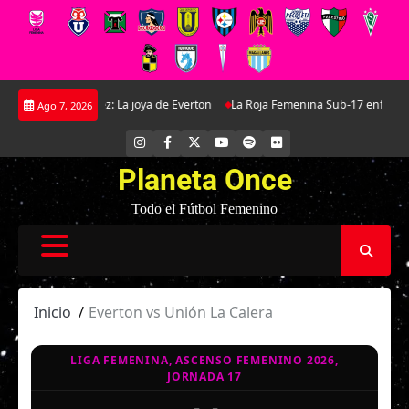
Saltar
lla Martínez: La joya de Everton
La Roja Femenina Sub-17 enfrentará a Ar
Ago 7, 2026
al
contenido
INSTAGRAM
FACEBOOK
X
YOUTUBE
SPOTIFY
FLICKR
Planeta Once
Todo el Fútbol Femenino
Inicio
Everton vs Unión La Calera
LIGA FEMENINA, ASCENSO FEMENINO 2026,
JORNADA 17