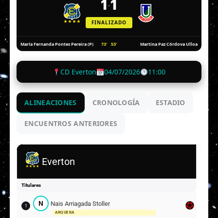
1
1
-
FINALIZADO
73'
53'
María Fernanda Pontes Pereira (P)
Martina Paz Córdova Ulloa
CD Everton
04/07/2026
11:00
ALINEACIONES
CRONOLOGÍA
ESTADIO
ENCUENTROS ANTERIORES
Everton
Titulares
N
Nais Arriagada Stoller
1
ARQUERA