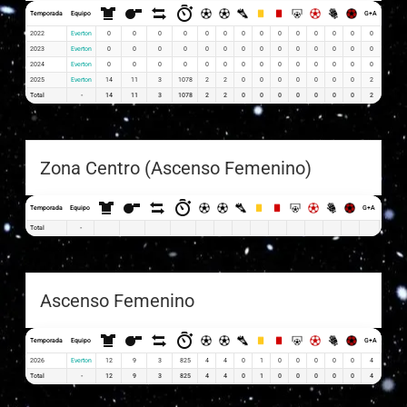
Temporada
Equipo
G+A
G x PJ
2022
Everton
0
0
0
0
0
0
0
0
0
0
0
0
0
0
0
2023
Everton
0
0
0
0
0
0
0
0
0
0
0
0
0
0
0
2024
Everton
0
0
0
0
0
0
0
0
0
0
0
0
0
0
0
2025
Everton
14
11
3
1078
2
2
0
0
0
0
0
0
0
2
0.14
Total
-
14
11
3
1078
2
2
0
0
0
0
0
0
0
2
0.14
Zona Centro (Ascenso Femenino)
Temporada
Equipo
G+A
G x PJ
Total
-
Ascenso Femenino
Temporada
Equipo
G+A
G x PJ
2026
Everton
12
9
3
825
4
4
0
1
0
0
0
0
0
4
0.33
Total
-
12
9
3
825
4
4
0
1
0
0
0
0
0
4
0.33