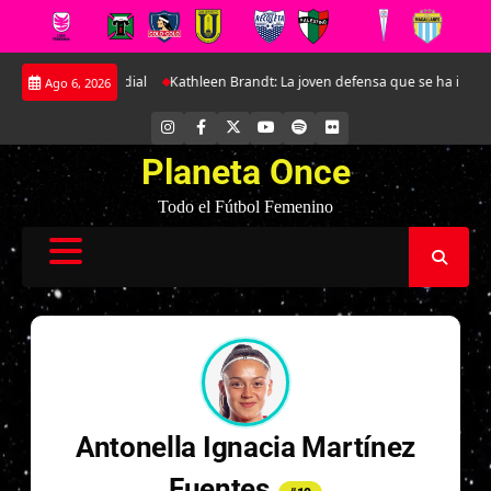
Saltar
rio para el Mundial
Kathleen Brandt: La joven defensa que se ha ido gan
Ago 6, 2026
al
contenido
INSTAGRAM
FACEBOOK
X
YOUTUBE
SPOTIFY
FLICKR
Planeta Once
Todo el Fútbol Femenino
Antonella Ignacia Martínez
Fuentes