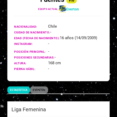
#10
Everton
EQUIPO ACTUAL:
Chile
NACIONALIDAD:
-
CIUDAD DE NACIMIENTO:
16 años (14/09/2009)
EDAD (FECHA DE NACIMIENTO):
-
INSTAGRAM:
-
POSICIÓN PRINCIPAL:
-
POSICIONES SECUNDARIAS:
168 cm
ALTURA:
-
PIERNA HÁBIL:
ESTADÍSTICA
EVENTOS
Liga Femenina