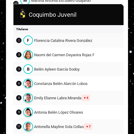
M
Martina Antonia Escudero Guajardo
17
15
Coquimbo Juvenil
M
Monserrat Elizabeth Escobar Lazo
18
Titulares
19
Suplentes
F
Florencia Catalina Rivera González
2
F
Fernanda Dabrochna Dziejarski Polanco
12
Naomi del Carmen Deyanira Rojas Fuentes
3
ARQUERA
J
Javiera Milenka Elizondo Reyes
B
Belén Ayleen García Godoy
5
2
14
Constanza Belén Alarcón Lobos
6
C
Cynthia Yohana Pérez Romillanca
8
7
Emily Elianne Labra Miranda
4
8
M
Maite Andrea Martínez Valladares
Antonia Belén López Olivares
9
13
10
Antonella Mayline Sola Collao
7
11
I
Isabel Estefania Cabrera Barriga
15