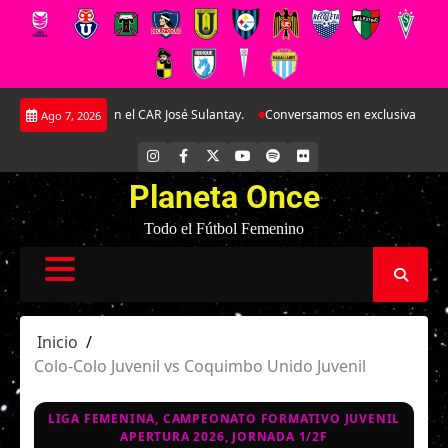
Saltar
le amistoso en el CAR José Sulantay.
Conversamos en exclusiva con Antonel
Ago 7, 2026
al
contenido
INSTAGRAM
FACEBOOK
X
YOUTUBE
SPOTIFY
FLICKR
Planeta Once
Todo el Fútbol Femenino
Inicio
Colo-Colo Juvenil vs Coquimbo Unido Juvenil
LIGA FEMENINA, CAMPEONATO FORMATIVO JUVENIL
APERTURA 2026, JORNADA 1/2F