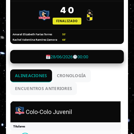
4
0
-
FINALIZADO
55'
Amaral Elizabeth Farías Torres
68'
Rachel Valentina Ramírez Zamora
28/06/2026
00:00
ALINEACIONES
CRONOLOGÍA
ENCUENTROS ANTERIORES
Colo-Colo Juvenil
Titulares