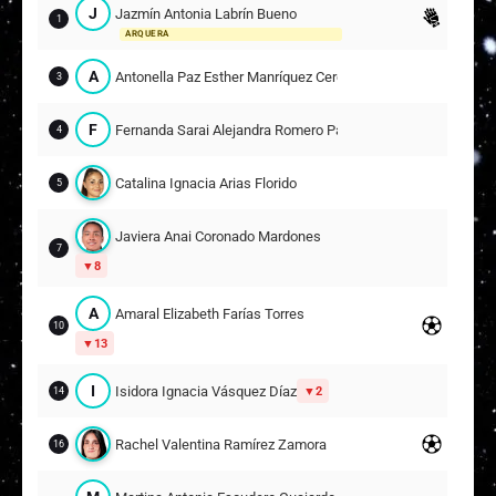
J
Jazmín Antonia Labrín Bueno
1
ARQUERA
A
Antonella Paz Esther Manríquez Cerda
3
F
Fernanda Sarai Alejandra Romero Pacheco
4
Catalina Ignacia Arias Florido
5
Javiera Anai Coronado Mardones
7
8
A
Amaral Elizabeth Farías Torres
10
13
I
Isidora Ignacia Vásquez Díaz
2
14
Rachel Valentina Ramírez Zamora
16