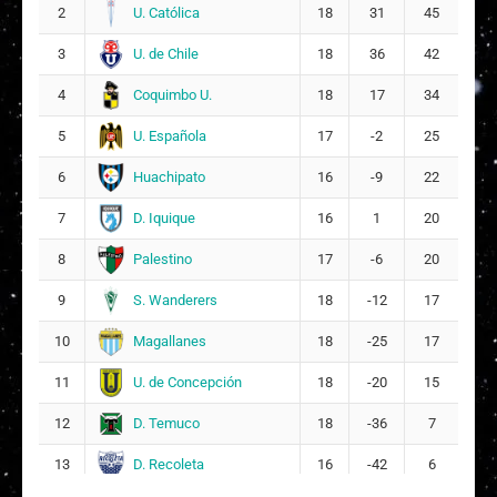
14
U. Católica
2
18
31
45
18
U. de Chile
3
18
36
42
M
Martina Paskal Osandon Matamala
16
Coquimbo U.
4
18
17
34
U. Española
5
17
-2
25
Huachipato
6
16
-9
22
D. Iquique
7
16
1
20
Palestino
8
17
-6
20
S. Wanderers
9
18
-12
17
Magallanes
10
18
-25
17
U. de Concepción
11
18
-20
15
D. Temuco
12
18
-36
7
D. Recoleta
13
16
-42
6