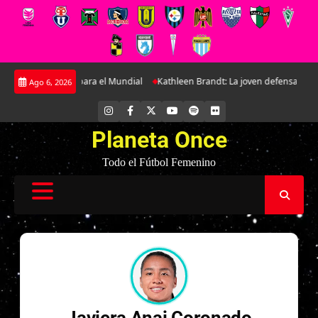
Saltar
o preparatorio para el Mundial
Kathleen Brandt: La joven defensa que se
Ago 6, 2026
al
contenido
INSTAGRAM
FACEBOOK
X
YOUTUBE
SPOTIFY
FLICKR
Planeta Once
Todo el Fútbol Femenino