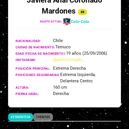
Javiera Anai Coronado
Mardones
#4
Colo-Colo
EQUIPO ACTUAL:
Chile
NACIONALIDAD:
Temuco
CIUDAD DE NACIMIENTO:
19 años (25/09/2006)
EDAD (FECHA DE NACIMIENTO):
@javicoronado_
INSTAGRAM:
Extrema Derecha
POSICIÓN PRINCIPAL:
Extrema Izquierda,
POSICIONES SECUNDARIAS:
Delantera Centro
160 cm
ALTURA:
Derecha
PIERNA HÁBIL:
ESTADÍSTICA
EVENTOS