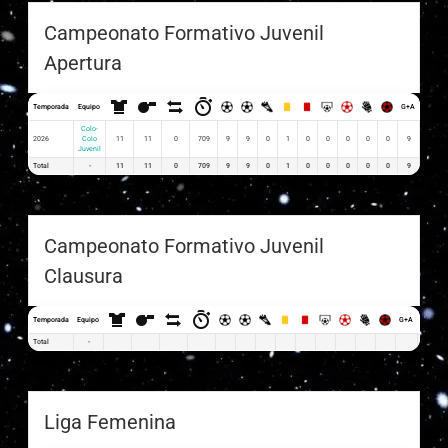
Campeonato Formativo Juvenil
Apertura
Temporada
Equipo
G+A
G x PJ
Colo-
2026
Colo
11
11
0
709
9
9
0
1
0
0
0
0
0
9
0.82
Juvenil
Total
-
11
11
0
709
9
9
0
1
0
0
0
0
0
9
0.82
Campeonato Formativo Juvenil
Clausura
Temporada
Equipo
G+A
G x PJ
Total
-
Liga Femenina