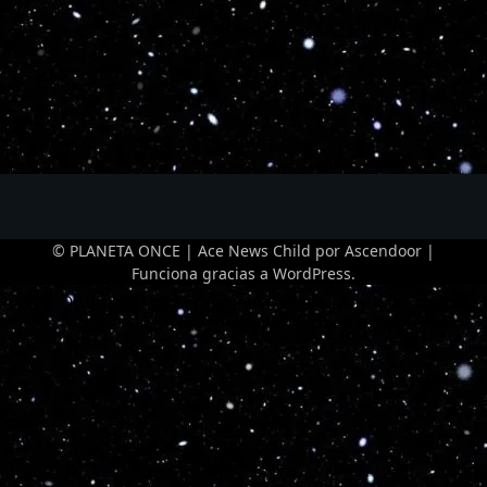
© PLANETA ONCE | Ace News Child por
Ascendoor
|
Funciona gracias a
WordPress
.
Optimized by Seraphinite Accelerator
Turns on site high speed to be attractive for people and search engines.