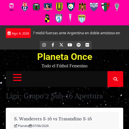
Saltar
 Roja Sub-17 midió fuerzas ante Argentina en doble amistoso en el CAR José S
Ago 4, 2026
al
contenido
INSTAGRAM
FACEBOOK
X
YOUTUBE
SPOTIFY
FLICKR
Planeta Once
Todo el Fútbol Femenino
Liga:
Grupo 2 Sub-16 Apertura
S. Wanderers S-16 vs Trasandino S-16
Planeta
07/06/2026