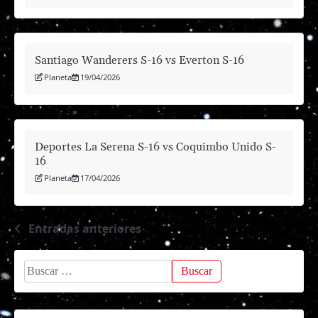
Santiago Wanderers S-16 vs Everton S-16
Planeta
19/04/2026
Deportes La Serena S-16 vs Coquimbo Unido S-
16
Planeta
17/04/2026
Entradas anteriores
Navegación
de
Buscar:
entradas