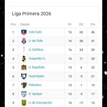
Liga Primera 2026
Pos
Equipo
PJ
Dif
Pts
Colo-Colo
1
16
63
46
U. de Chile
2
16
38
41
U. Católica
3
16
24
39
Coquimbo U.
4
16
11
28
U. Española
5
15
4
25
Huachipato
6
15
-9
21
Palestino
7
15
-1
19
D. Iquique
8
15
-5
17
U. de Concepción
9
16
-17
15