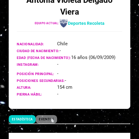
Antonia Violeta Delgado
Viera
Deportes Recoleta
EQUIPO ACTUAL:
Chile
NACIONALIDAD:
-
CIUDAD DE NACIMIENTO:
16 años (06/09/2009)
EDAD (FECHA DE NACIMIENTO):
-
INSTAGRAM:
-
POSICIÓN PRINCIPAL:
-
POSICIONES SECUNDARIAS:
154 cm
ALTURA:
-
PIERNA HÁBIL:
ESTADÍSTICA
EVENTOS