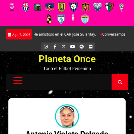
Saltar
Argentina en doble amistoso en el CAR José Sulantay.
Conversamos en exclu
Ago 7, 2026
al
contenido
INSTAGRAM
FACEBOOK
X
YOUTUBE
SPOTIFY
FLICKR
Planeta Once
Todo el Fútbol Femenino