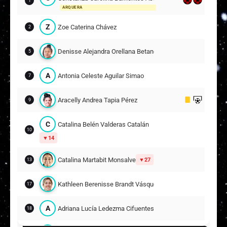
1
ARQUERA
Z
Zoe Caterina Chávez
2
Denisse Alejandra Orellana Betancourt
5
A
Antonia Celeste Aguilar Simao
7
Aracelly Andrea Tapia Pérez
9
C
Catalina Belén Valderas Catalán
10
14
Catalina Martabit Monsalve
27
13
Kathleen Berenisse Brandt Vásquez
17
A
Adriana Lucía Ledezma Cifuentes
18