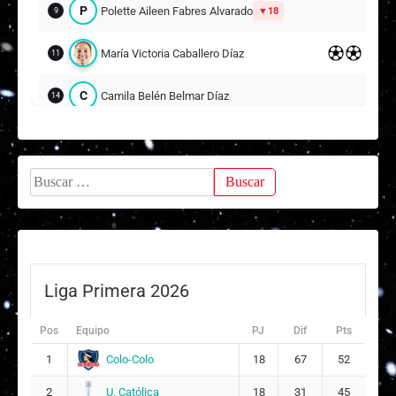
27
P
Polette Aileen Fabres Alvarado
18
9
13
María Victoria Caballero Díaz
11
C
Camila Belén Belmar Díaz
14
J
Javiera Cristina Bonometti Oyarzún
15
Buscar:
M
Martina Antonia Contreras Morales
21
Suplentes
I
Isabella Grinberg Rojas
12
ARQUERA
Liga Primera 2026
P
Paula Javiera Cuminao Apablaza
8
7
Pos
Equipo
PJ
Dif
Pts
Antonella Isidora Hernández Rojas
13
Colo-Colo
1
18
67
52
Karen Vanessa Coloma Loncomilla
16
U. Católica
2
18
31
45