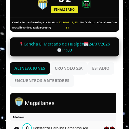
FINALIZADO
52, 90+6'
9, 53'
Camila Fernanda Arriagada Arraños
María Victoria Caballero Díaz
81'
Aracelly Andrea Tapia Pérez (P)
Cancha El Mercado de Hualpén
24/07/2026
11:00
ALINEACIONES
CRONOLOGÍA
ESTADIO
ENCUENTROS ANTERIORES
Magallanes
Titulares
C
Constanza Carolina Barrientos Astudillo