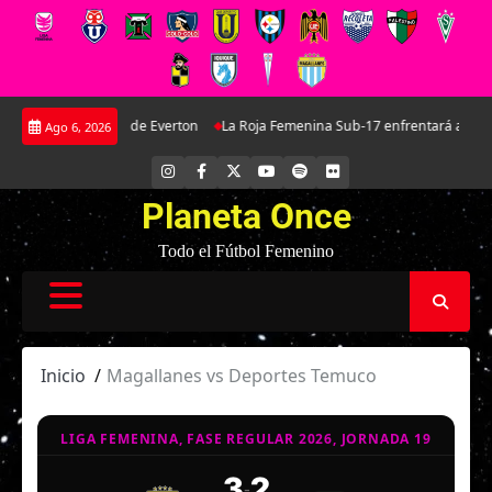
Saltar
ínez: La joya de Everton
La Roja Femenina Sub-17 enfrentará a Argentina 
Ago 6, 2026
al
contenido
INSTAGRAM
FACEBOOK
X
YOUTUBE
SPOTIFY
FLICKR
Planeta Once
Todo el Fútbol Femenino
Inicio
Magallanes vs Deportes Temuco
LIGA FEMENINA, FASE REGULAR 2026, JORNADA 19
3
2
-