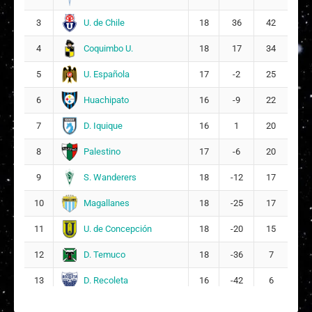
U. de Chile
Nicole Denise Fajre Biggs
3
18
36
42
6
17
Coquimbo U.
4
18
17
34
F
Francisca Isidora Saavedra Contreras
18
U. Española
5
17
-2
25
9
Huachipato
6
16
-9
22
A
Amanda Isidora Melipil Bobadilla
23
D. Iquique
7
16
1
20
Palestino
8
17
-6
20
S. Wanderers
9
18
-12
17
Magallanes
10
18
-25
17
U. de Concepción
11
18
-20
15
D. Temuco
12
18
-36
7
D. Recoleta
13
16
-42
6