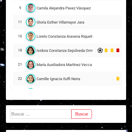
Camila Alejandra Pavez Vásquez
9
J
Juliana Constanza Yañez Maturana
1
0
14
Gloria Esther Villamayor Jara
11
Antonella Isidora Hernández Rojas
1
Loreto Constanza Aravena Riquelme
16
3
7
Isidora Constanza Sepúlveda Ormeño
18
1
Nicole Denise Fajre Biggs
3
7
María Auxiliadora Martínez Vecca
21
2
A
Amanda Isidora Melipil Bobadilla
3
Camille Ignacia Iluffi Neira
22
Arantza Grettel Suazo Águila
25
Isidora Ignacia Jara Muñoz
26
23
Buscar:
Suplentes
Bárbara Monserrat Sepúlveda Ormeño
1