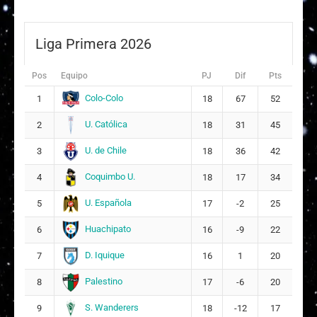
Gianella Noemi Cartes Mella
4
Liga Primera 2026
F
Florencia Antonella Villalobos Villalobos
13
Pos
Equipo
PJ
Dif
Pts
Ayline Alessandra Barrera Castillo
14
Colo-Colo
1
18
67
52
ARQUERA
U. Católica
2
18
31
45
S
Sofía Amaral Zapata Muñoz
15
U. de Chile
3
18
36
42
Yenniffer Constanza Zambrano Pastén
Coquimbo U.
4
20
18
17
34
7
U. Española
5
17
-2
25
Alexandra Anahís Luengo Silva
23
Huachipato
6
16
-9
22
26
D. Iquique
7
16
1
20
Palestino
8
17
-6
20
S. Wanderers
9
18
-12
17