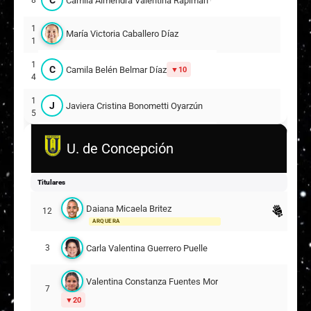
Camila Almendra Valentina Rapimán Chávez
8
1
María Victoria Caballero Díaz
1
1
C
Camila Belén Belmar Díaz
10
4
1
J
Javiera Cristina Bonometti Oyarzún
5
2
M
Martina Antonia Contreras Morales
U. de Concepción
1
2
A
Antonella Mariann Parada Oñate
9
Titulares
2
Suplentes
Daiana Micaela Britez
12
ARQUERA
V
Valentina Alejandra Monroy Vega
1
ARQUERA
Carla Valentina Guerrero Puelle
3
A
Ayslen Camila Márquez Pérez
5
Valentina Constanza Fuentes Morales
7
20
P
Polette Aileen Fabres Alvarado
9
22