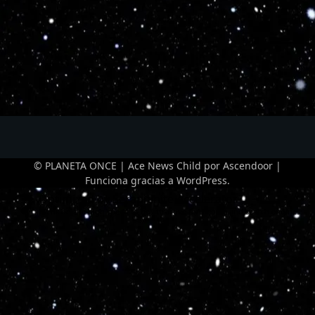
© PLANETA ONCE | Ace News Child por
Ascendoor
|
Funciona gracias a
WordPress
.
Optimized by Seraphinite Accelerator
Turns on site high speed to be attractive for people and search engines.