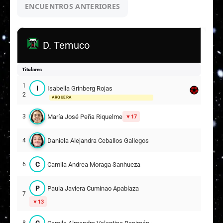
ENCUENTROS ANTERIORES
Finalizado
D. Temuco
Titulares
1
I
Isabella Grinberg Rojas
2
ARQUERA
María José Peña Riquelme
3
17
Daniela Alejandra Ceballos Gallegos
4
C
Camila Andrea Moraga Sanhueza
6
P
Paula Javiera Cuminao Apablaza
7
13
C