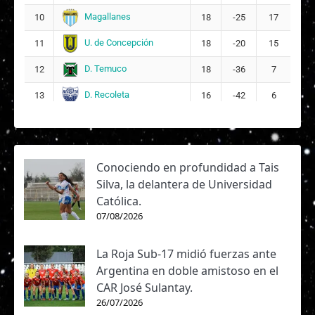
Magallanes
10
18
-25
17
U. de Concepción
11
18
-20
15
D. Temuco
12
18
-36
7
D. Recoleta
13
16
-42
6
Conociendo en profundidad a Tais
Silva, la delantera de Universidad
Católica.
07/08/2026
La Roja Sub-17 midió fuerzas ante
Argentina en doble amistoso en el
CAR José Sulantay.
26/07/2026