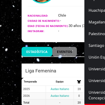
Huachip
Chile
NACIONALIDAD:
-
CIUDAD DE NACIMIENTO:
Magallan
30 años (31/07/1996)
EDAD (FECHA DE NACIMIENTO):
-
INSTAGRAM:
Palestino
Santiago
ESTADÍSTICA
EVENTOS
Unión Es
Universid
Liga Femenina
Universid
Temporada
Equipo
2025
Audax Italiano
20
20
0
Universi
2026
Audax Italiano
0
0
0
Concepc
Total
-
20
20
0