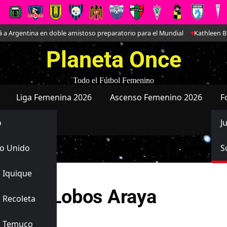
Argentina en doble amistoso preparatorio para el Mundial
Kathleen Bran
Planeta Once
Todo el Fútbol Femenino
Liga Femenina 2026
Ascenso Femenino 2026
F
o
J
o Unido
S
 Iquique
rnanda Lobos Araya
 Recoleta
liano
s Temuco