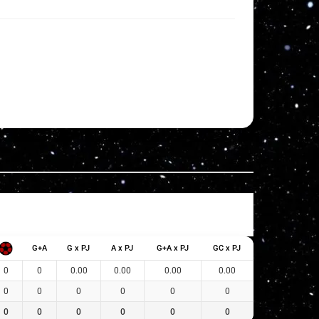
G+A
G x PJ
A x PJ
G+A x PJ
GC x PJ
0
0
0.00
0.00
0.00
0.00
0
0
0
0
0
0
0
0
0
0
0
0