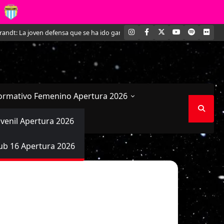
INSTAGRAM
FACEBOOK
X
YOUTUBE
SPOTIFY
FLI
dt: La joven defensa que se ha ido ganando un lugar en Magallanes
El Es
ormativo Femenino Apertura 2026
uvenil Apertura 2026
ub 16 Apertura 2026