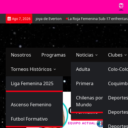
Saltar
lla Martínez: La joya de Everton
La Roja Femenina Sub-17 enfrentará a 
Ago 7, 2026
al
contenido
Nosotros
Programas
Noticias
Clubes
Torneos Históricos
Selección Chilena
Adulta
Primera
Colo-Col
Primera División
Liga Femenina 2025
Sub-20
Futbol Nacional
Primera
Coquimb
Ascenso
Femenina
Sub-17
Ascenso
Futbol Internacional
Chilenas por el
Deportes
Ascenso Femenino
Mundo
Catalina Fe
Formativo
Deportes
Futbol Formativo
Audax Ita
EQUIPO ACTUAL:
Deporte