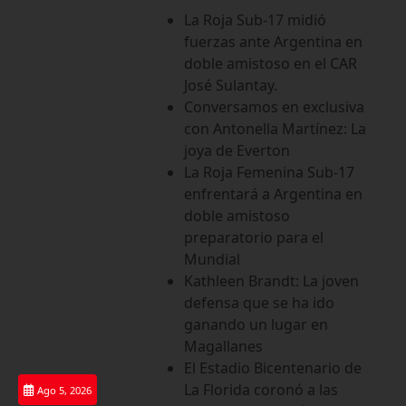
Saltar
La Roja Sub-17 midió
al
fuerzas ante Argentina en
contenido
doble amistoso en el CAR
José Sulantay.
Conversamos en exclusiva
con Antonella Martínez: La
joya de Everton
La Roja Femenina Sub-17
enfrentará a Argentina en
doble amistoso
preparatorio para el
Mundial
Kathleen Brandt: La joven
defensa que se ha ido
ganando un lugar en
Magallanes
El Estadio Bicentenario de
La Florida coronó a las
Ago 5, 2026