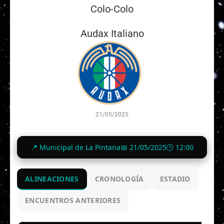
Colo-Colo
Audax Italiano
21/05/2025
11
-
0
📍 Municipal de La Pintana
📅 21/05/2025
🕒 12:00
Finalizado
ALINEACIONES
CRONOLOGÍA
ESTADIO
ENCUENTROS ANTERIORES