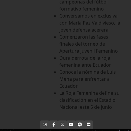
campeonas del fútbol
formativo femenino
Conversamos en exclusiva
con María Paz Valdivieso, la
joven defensa acerera
Comenzaron las fases
finales del torneo de
Apertura Juvenil Femenino
Dura derrota de la roja
femenina ante Ecuador
Conoce la nómina de Luis
Mena para enfrentar a
Ecuador
La Roja Femenina define su
clasificación en el Estadio
Nacional este 5 de junio
INSTAGRAM
FACEBOOK
X
YOUTUBE
SPOTIFY
FLICKR