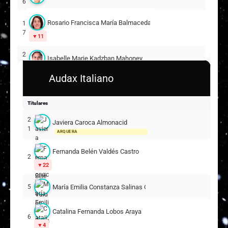
6
Rosario Francisca María Balmaceda Holley
1
7
11
2
Isabelle Marie Kadzban Mahoney
0
Audax Italiano
Nicole Macarena Gutiérrez Labarca
2
2
5
Titulares
2
Dahiana Monserrat Bogarín Giménez
2
Javiera Caroca Almonacid
1
6
ARQUERA
13
Fernanda Belén Valdés Castro
Suplentes
2
22
Ryann Danielle Torrero Rojas
1
ARQUERA
María Emilia Constanza Salinas Cornejo
5
Camila Martins de Aguiar
3
Catalina Fernanda Lobos Araya
6
Angie Fabiana Yantén Riascos
4