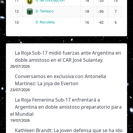
U. de Concepción
11
18
-20
15
DT:
Raúl Aburto
D. Temuco
12
18
-36
7
D. Recoleta
13
16
-42
6
La Roja Sub-17 midió fuerzas ante Argentina en
doble amistoso en el CAR José Sulantay.
26/07/2026
Conversamos en exclusiva con Antonella
Martínez: La joya de Everton
23/07/2026
La Roja Femenina Sub-17 enfrentará a
Argentina en doble amistoso preparatorio para
el Mundial
19/07/2026
Kathleen Brandt: La joven defensa que se ha ido