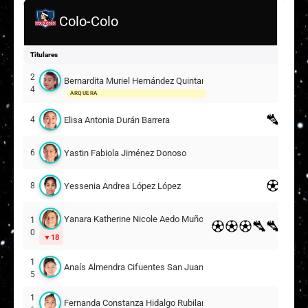
Colo-Colo
Titulares
2
Bernardita Muriel Hernández Quintanilla
4
ARQUERA
Elisa Antonia Durán Barrera
4
Yastin Fabiola Jiménez Donoso
6
Yessenia Andrea López López
8
Yanara Katherine Nicole Aedo Muñoz
1
0
18
1
Anaís Almendra Cifuentes San Juan
5
1
Fernanda Constanza Hidalgo Rubilar