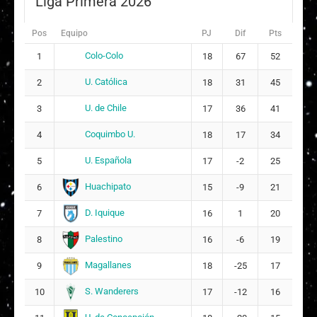
Liga Primera 2026
1
Moira Amaya Hernández Toro
2
Pos
Equipo
PJ
Dif
Pts
ARQUERA
Colo-Colo
1
18
67
52
Renata Alejandra Vergara Olivares
4
6
U. Católica
2
18
31
45
1
U. de Chile
3
17
36
41
Vai Roa Atán Pate
9
1
Coquimbo U.
4
18
17
34
Jessica Constanza Galaz Mánquez
1
U. Española
5
17
-2
25
5
18
Huachipato
6
15
-9
21
1
Geraldine Francisca Leyton López
6
D. Iquique
7
16
1
20
Damar Elizabeth Carrasco Huenchuleo
1
Palestino
8
16
-6
19
9
8
Magallanes
9
18
-25
17
Valeria Ivonne Torres Mulchi
2
S. Wanderers
10
17
-12
16
2
2