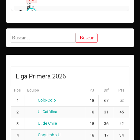
Valeria Ivonne Torres Mulchi
22
Estefany Deniss Vargas Villalobos
14
DT:
Raúl Aburto
Marcela Alejandra Pérez García
17
Buscar:
6
Amelie Gabriela Claudia Letelier Yantén
19
15
Suplentes
Liga Primera 2026
Francisca Alondra Garrido Recabarren
22
ARQUERA
Pos
Equipo
PJ
Dif
Pts
Engerl Emilia Tais Pastrián Rubio
Colo-Colo
1
18
67
52
6
17
U. Católica
2
18
31
45
Catalina Martabit Monsalve
5
13
U. de Chile
3
18
36
42
Daniela Antonieta Aguirre Coceres
Coquimbo U.
4
18
17
34
15