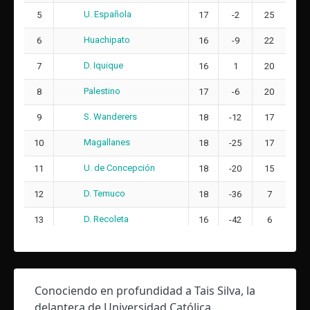
19
U. Española
5
17
-2
25
María Victoria Caballero Díaz
Huachipato
6
16
-9
22
18
11
D. Iquique
7
16
1
20
Daniela Paz Sandoval Salas
7
21
Palestino
8
17
-6
20
Isidora Ignacia Vidal Miranda
S. Wanderers
24
9
18
-12
17
Magallanes
10
18
-25
17
DT:
Alex Castro
U. de Concepción
11
18
-20
15
D. Temuco
12
18
-36
7
D. Recoleta
13
16
-42
6
Conociendo en profundidad a Tais Silva, la
delantera de Universidad Católica.