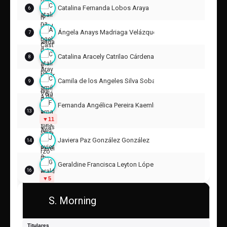
Catalina Fernanda Lobos Araya
6
Ángela Anays Madriaga Velázquez
7
Catalina Aracely Catrilao Cárdenas
8
Camila de los Angeles Silva Sobarzo
9
Fernanda Angélica Pereira Kaemling
13
11
Javiera Paz González González
14
Geraldine Francisca Leyton López
16
5
S. Morning
Catalina Belén Fuentes Villa
15
17
Javiera Andrea Garrido Peredo
Titulares