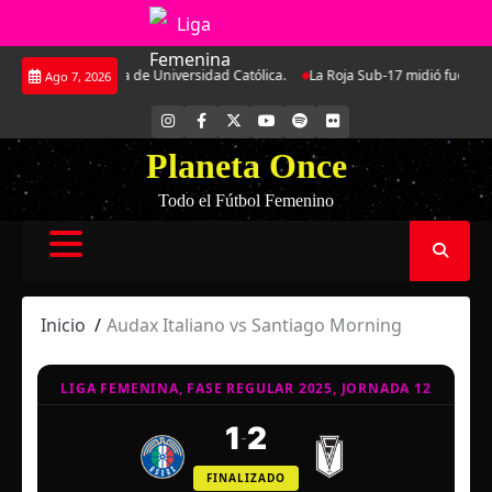
Saltar
va, la delantera de Universidad Católica.
La Roja Sub-17 midió fuerzas ant
Ago 7, 2026
al
contenido
INSTAGRAM
FACEBOOK
X
YOUTUBE
SPOTIFY
FLICKR
Planeta Once
Todo el Fútbol Femenino
Inicio
Audax Italiano vs Santiago Morning
LIGA FEMENINA, FASE REGULAR 2025, JORNADA 12
1
2
-
FINALIZADO