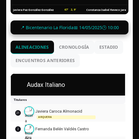
67'
2, 9'
Javiera Paz González González
Constanza Isabel Reveco Jara
📍 Bicentenario La Florida
📅 14/05/2025
🕒 10:00
ALINEACIONES
CRONOLOGÍA
ESTADIO
ENCUENTROS ANTERIORES
Audax Italiano
Titulares
Javiera Caroca Almonacid
21
ARQUERA
Fernanda Belén Valdés Castro
2