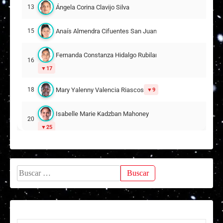
Ángela Corina Clavijo Silva
13
Javiera Constanza Henríquez Aceiton
10
Anaís Almendra Cifuentes San Juan
15
17
Fernanda Constanza Hidalgo Rubilar
Daniela Antonieta Aguirre Coceres
16
15
17
13
Mary Yalenny Valencia Riascos
18
9
Amelie Gabriela Claudia Letelier Yantén
19
Isabelle Marie Kadzban Mahoney
DT:
Alex Castro
20
25
Rachel Valentina Ramírez Zamora
23
10
Buscar:
Isidora Victoria Olave Araneda
27
11
Suplentes
Catalina Isidora Mellado Alvarado
12