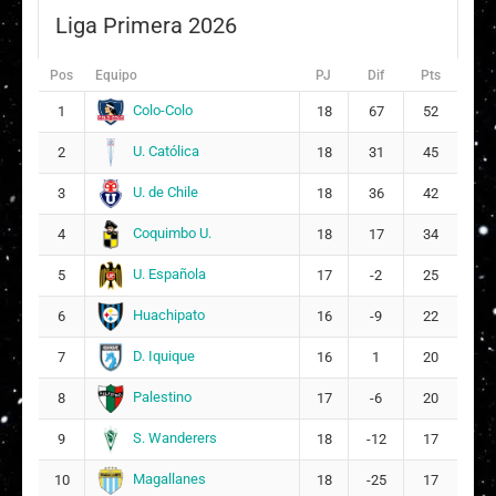
ARQUERA
Liga Primera 2026
María José Urrutia Sánchez
9
18
Pos
Equipo
PJ
Dif
Pts
Colo-Colo
Yanara Katherine Nicole Aedo Muñoz
1
18
67
52
10
23
U. Católica
2
18
31
45
Michelle Eingel Olivares Acevedo
U. de Chile
3
18
36
42
11
27
Coquimbo U.
4
18
17
34
Rosario Francisca María Balmaceda Holley
U. Española
5
17
-2
25
17
16
Huachipato
6
16
-9
22
Anaís Alexandra Álvarez Portilla
25
D. Iquique
7
16
1
20
20
Palestino
8
17
-6
20
Dahiana Monserrat Bogarín Giménez
26
S. Wanderers
9
18
-12
17
DT:
Tatiele Silveira
Magallanes
10
18
-25
17