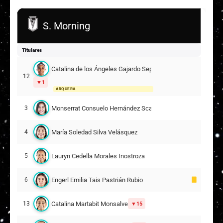
S. Morning
Titulares
Catalina de los Ángeles Gajardo Sepúlveda
12
1
ARQUERA
Monserrat Consuelo Hernández Scarpati
3
María Soledad Silva Velásquez
4
Lauryn Cedella Morales Inostroza
5
Engerl Emilia Tais Pastrián Rubio
6
Catalina Martabit Monsalve
13
15