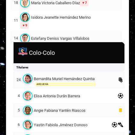
María Victoria Caballero Díaz
18
7
Isidora Jeanette Hernández Merino
11
9
Estefany Deniss Vargas Villalobos
14
Colo-Colo
Marcela Alejandra Pérez García
17
10
Titulares
Laura Valentina de la Torre Tovar
26
Bernardita Muriel Hernández Quintanilla
24
ARQUERA
Suplentes
Elisa Antonia Durán Barrera
4
Martina Funck Guajardo
12
1
ARQUERA
Angie Fabiana Yantén Riascos
5
Constanza Isabel Reveco Jara
7
18
Yastin Fabiola Jiménez Donoso
6
Dominic Pascal Luna Orellana
9
11