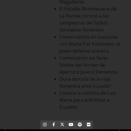
Magallanes
El Estadio Bicentenario de
La Florida coronó a las
campeonas del fútbol
formativo femenino
Conversamos en exclusiva
con María Paz Valdivieso, la
joven defensa acerera
Comenzaron las fases
finales del torneo de
Apertura Juvenil Femenino
Dura derrota de la roja
femenina ante Ecuador
Conoce la nómina de Luis
Mena para enfrentar a
Ecuador
INSTAGRAM
FACEBOOK
X
YOUTUBE
SPOTIFY
FLICKR