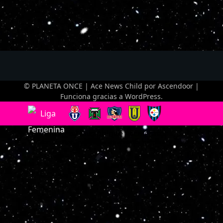
© PLANETA ONCE | Ace News Child por
Ascendoor
|
Funciona gracias a
WordPress
.
Optimized by Seraphinite Accelerator
Turns on site high speed to be attractive for people and search engines.