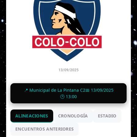
13/09/2025
0
-
4
📍 Municipal de La Pintana C2
📅 13/09/2025
Finalizado
🕒 13:00
ALINEACIONES
CRONOLOGÍA
ESTADIO
ENCUENTROS ANTERIORES