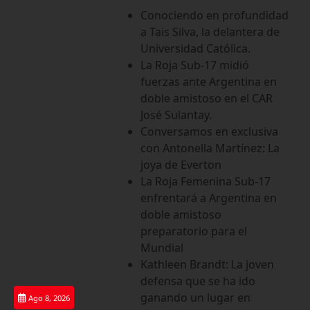
Saltar
Conociendo en profundidad
al
a Tais Silva, la delantera de
contenido
Universidad Católica.
La Roja Sub-17 midió
fuerzas ante Argentina en
doble amistoso en el CAR
José Sulantay.
Conversamos en exclusiva
con Antonella Martínez: La
joya de Everton
La Roja Femenina Sub-17
enfrentará a Argentina en
doble amistoso
preparatorio para el
Mundial
Kathleen Brandt: La joven
defensa que se ha ido
ganando un lugar en
Ago 8, 2026