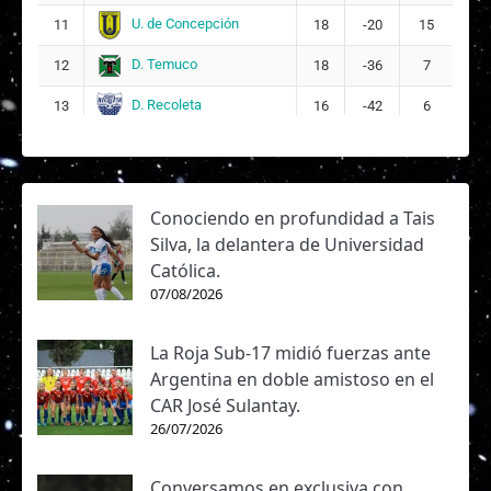
U. de Concepción
11
18
-20
15
D. Temuco
12
18
-36
7
D. Recoleta
13
16
-42
6
Conociendo en profundidad a Tais
Silva, la delantera de Universidad
Católica.
07/08/2026
La Roja Sub-17 midió fuerzas ante
Argentina en doble amistoso en el
CAR José Sulantay.
26/07/2026
Conversamos en exclusiva con