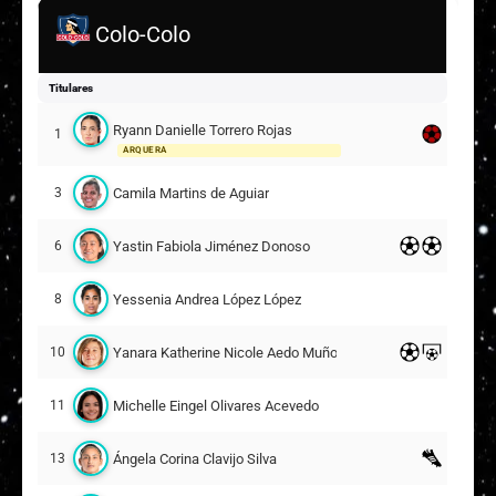
Colo-Colo
Titulares
Ryann Danielle Torrero Rojas
1
ARQUERA
Camila Martins de Aguiar
3
Yastin Fabiola Jiménez Donoso
6
Yessenia Andrea López López
8
Yanara Katherine Nicole Aedo Muñoz
10
Michelle Eingel Olivares Acevedo
11
Ángela Corina Clavijo Silva
13