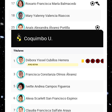
Rosario Francisca María Balmaceda Holley
17
Mary Yalenny Valencia Riascos
18
Anaís Alexandra Álvarez Portilla
25
Coquimbo U.
Dahiana Monserrat Bogarín Giménez
26
Suplentes
Titulares
Catalina Isidora Mellado Alvarado
12
Débora Yissel Cubillos Herrera
1
ARQUERA
ARQUERA
Elisa Antonia Durán Barrera
4
Francisca Constanza Olmos Álvarez
3
Angie Fabiana Yantén Riascos
5
Ivette Andrea Campos Figueroa
5
Anaís Almendra Cifuentes San Juan
15
Alexa Scarlett San Francisco Espinosa
6
Fernanda Constanza Hidalgo Rubilar
16
Claudia Francisca Salfate Araya
7