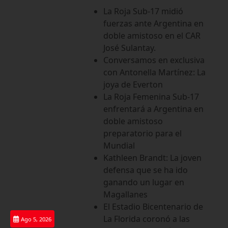
Saltar
La Roja Sub-17 midió
al
fuerzas ante Argentina en
contenido
doble amistoso en el CAR
José Sulantay.
Conversamos en exclusiva
con Antonella Martínez: La
joya de Everton
La Roja Femenina Sub-17
enfrentará a Argentina en
doble amistoso
preparatorio para el
Mundial
Kathleen Brandt: La joven
defensa que se ha ido
ganando un lugar en
Magallanes
El Estadio Bicentenario de
La Florida coronó a las
Ago 5, 2026