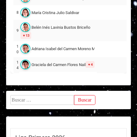
Isabelle Marie Kadzban Mahoney
20
María Cristina Julio Saldivar
8
Javiera Anai Coronado Mardones
21
Belén Inés Lavinia Bustos Briceño
9
13
DT:
Tatiele Silveira
1
Adriana Isabel del Carmen Moreno Martínez
0
1
Graciela del Carmen Flores Nail
4
4
1
Carol Virginia Ardiles González
7
Javiera Andrea Blanco Meneses
1
Buscar:
9
29
Suplentes
1
Darlyng Estephania Segura González
2
ARQUERA