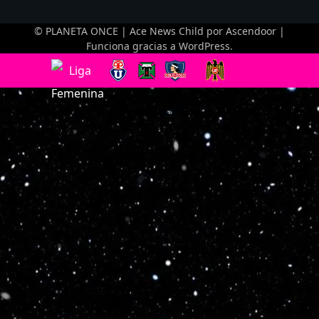
© PLANETA ONCE | Ace News Child por
Ascendoor
|
Funciona gracias a
WordPress
.
Optimized by Seraphinite Accelerator
Turns on site high speed to be attractive for people and search engines.