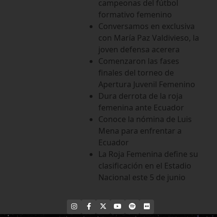
campeonas del fútbol
formativo femenino
Conversamos en exclusiva
con María Paz Valdivieso, la
joven defensa acerera
Comenzaron las fases
finales del torneo de
Apertura Juvenil Femenino
Dura derrota de la roja
femenina ante Ecuador
Conoce la nómina de Luis
Mena para enfrentar a
Ecuador
La Roja Femenina define su
clasificación en el Estadio
Nacional este 5 de junio
INSTAGRAM
FACEBOOK
X
YOUTUBE
SPOTIFY
FLICKR