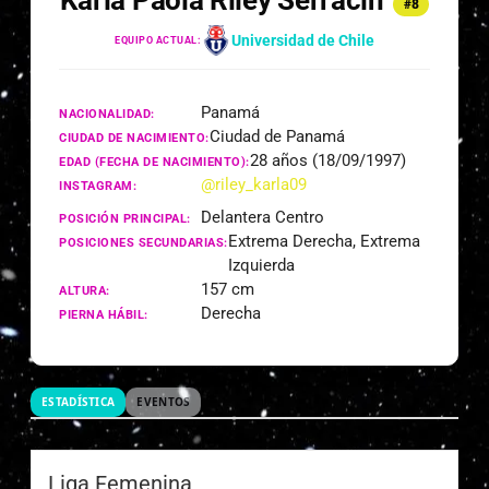
Karla Paola Riley Serracin
#8
Universidad de Chile
EQUIPO ACTUAL:
Panamá
NACIONALIDAD:
Ciudad de Panamá
CIUDAD DE NACIMIENTO:
28 años (18/09/1997)
EDAD (FECHA DE NACIMIENTO):
@riley_karla09
INSTAGRAM:
Delantera Centro
POSICIÓN PRINCIPAL:
Extrema Derecha, Extrema
POSICIONES SECUNDARIAS:
Izquierda
157 cm
ALTURA:
Derecha
PIERNA HÁBIL:
ESTADÍSTICA
EVENTOS
Liga Femenina