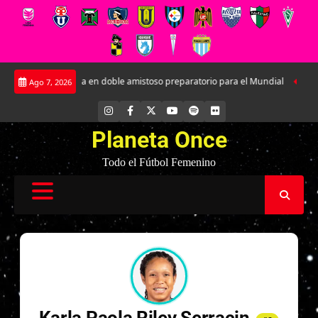
Saltar
ntará a Argentina en doble amistoso preparatorio para el Mundial
Kathlee
Ago 7, 2026
al
contenido
INSTAGRAM
FACEBOOK
X
YOUTUBE
SPOTIFY
FLICKR
Planeta Once
Todo el Fútbol Femenino