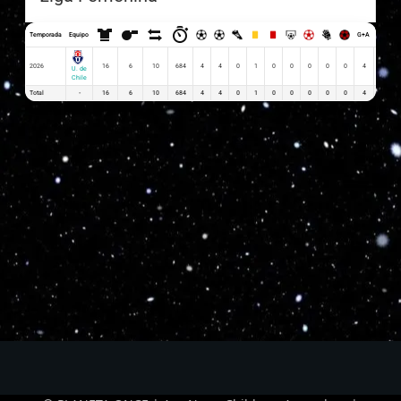
Temporada
Equipo
G+A
G x PJ
2026
16
6
10
684
4
4
0
1
0
0
0
0
0
4
0.25
U. de
Chile
Total
-
16
6
10
684
4
4
0
1
0
0
0
0
0
4
0.25