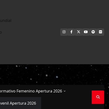
undial
INSTAGRAM
FACEBOOK
X
YOUTUBE
SPOTIFY
FLI
no
ormativo Femenino Apertura 2026
uvenil Apertura 2026