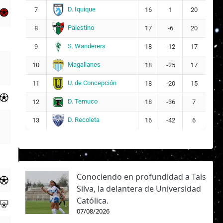
D. Iquique
7
16
1
20
Palestino
8
17
-6
20
S. Wanderers
9
18
-12
17
Magallanes
10
18
-25
17
U. de Concepción
11
18
-20
15
D. Temuco
12
18
-36
7
D. Recoleta
13
16
-42
6
Conociendo en profundidad a Tais
Silva, la delantera de Universidad
Católica.
07/08/2026