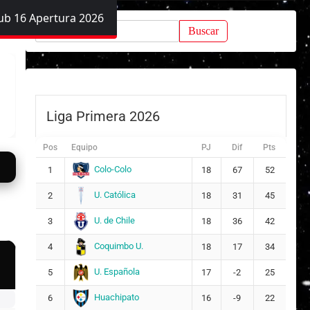
ub 16 Apertura 2026
Buscar:
Liga Primera 2026
Pos
Equipo
PJ
Dif
Pts
Colo-Colo
1
18
67
52
U. Católica
2
18
31
45
U. de Chile
3
18
36
42
Coquimbo U.
4
18
17
34
U. Española
5
17
-2
25
Huachipato
6
16
-9
22