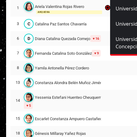
Ariela Valentina Rojas Rivero
Universid
1
ARQUERA
Universid
C
3
Catalina Paz Santos Chavarría
Universi
D
6
Diana Catalina Quezada Cornejo
16
Concepc
7
Fernanda Catalina Soto González
9
8
Yamila Antonella Pérez Cordero
13
Constanza Alondra Belén Muñoz Jiménez
Yessenia Estefani Huenteo Cheuqueman
14
5
15
Escarlet Constanza Ampuero Castañeda
18
Génesis Millaray Yañez Rojas