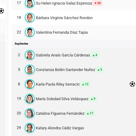
17
Su Helen Ignacia Galaz Espinoza
20
18
Bárbara Virginia Sánchez Rondon
22
Valentina Fernanda Díaz Tapia
Suplentes
2
Gabriela Anaís García Cárdenas
4
3
Constanza Belén Santander Nuñez
5
8
Karla Paola Riley Serracin
13
19
María Soledad Silva Velásquez
9
20
Catalina Figueroa Fernández
17
29
Katary Alondra Cádiz Vargas