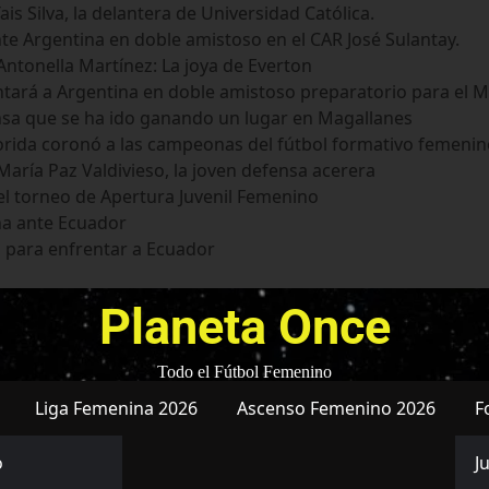
s Silva, la delantera de Universidad Católica.
te Argentina en doble amistoso en el CAR José Sulantay.
ntonella Martínez: La joya de Everton
tará a Argentina en doble amistoso preparatorio para el M
nsa que se ha ido ganando un lugar en Magallanes
Florida coronó a las campeonas del fútbol formativo femeni
aría Paz Valdivieso, la joven defensa acerera
el torneo de Apertura Juvenil Femenino
na ante Ecuador
 para enfrentar a Ecuador
Planeta Once
Todo el Fútbol Femenino
Liga Femenina 2026
Ascenso Femenino 2026
F
o
J