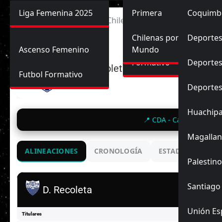
Primera División
Liga Femenina 2025
Sub-20
Futbol Nacional
Primera
Coquimb
Ascenso
Inicio
Universidad de Chile vs Deportes Recoleta
Femenina
Sub-17
Ascenso
Futbol Internacional
Chilenas por el
Deportes
Ascenso Femenino
Mundo
Formativo
Deportes
D. Recoleta
Futbol Formativo
Deporte
Huachip
📍 CDA - Cancha "Leone
Magallan
ALINEACIONES
CRONOLOGÍA
ESTADIO
ENC
Palestino
Santiago
D. Recoleta
Unión Es
Titulares