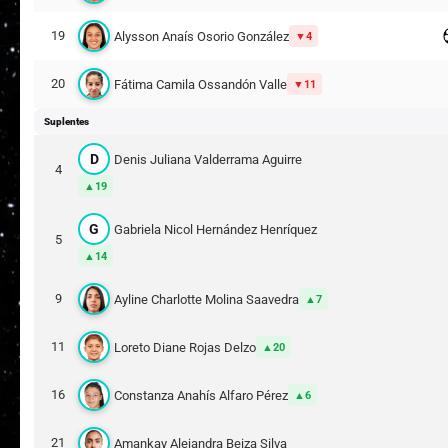
19
Alysson Anaís Osorio González
4
20
Fátima Camila Ossandón Valle
11
Suplentes
D
Denis Juliana Valderrama Aguirre
4
19
G
Gabriela Nicol Hernández Henríquez
5
14
9
Ayline Charlotte Molina Saavedra
7
11
Loreto Diane Rojas Delzo
20
16
Constanza Anahís Alfaro Pérez
6
21
Amankay Alejandra Beiza Silva