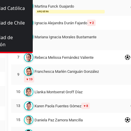
Martina Funck Guajardo
ad Católica
12
ARQUERA
ad de Chile
4
Ignacia Alejandra Durán Fajardo
2
dad de
Mariana Ignacia Morales Bustamante
5
ión
3
7
Rebeca Melissa Fernández Valiente
Franchesca Marlén Caniguán González
9
19
10
Llanka Montserrat Groff Díaz
13
Karen Paola Fuentes Gómez
8
15
Daniela Paz Zamora Mancilla