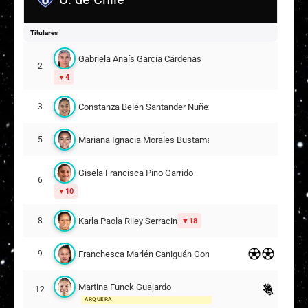
Titulares
Gabriela Anaís García Cárdenas
2
4
Constanza Belén Santander Nuñez
3
Mariana Ignacia Morales Bustamante
5
Gisela Francisca Pino Garrido
6
10
Karla Paola Riley Serracin
8
18
Franchesca Marlén Caniguán González
9
Martina Funck Guajardo
12
ARQUERA