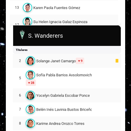
Karen Paola Fuentes Gómez
13
Su Helen Ignacia Galaz Espinoza
17
20
S. Wanderers
Valentina Fernanda Díaz Tapia
22
Titulares
Katary Alondra Cádiz Vargas
29
19
Solange Janet Camargo
2
9
Suplentes
Sofía Pabla Barrios Avsolomovich
Ignacia Alejandra Durán Fajardo
5
4
28
2
Yocelyn Gabriela Escobar Ponce
6
Llanka Montserrat Groff Díaz
10
6
Belén Inés Lavinia Bustos Briceño
7
Bárbara Virginia Sánchez Rondon
18
8
Karime Andrea Orozco Torres
8