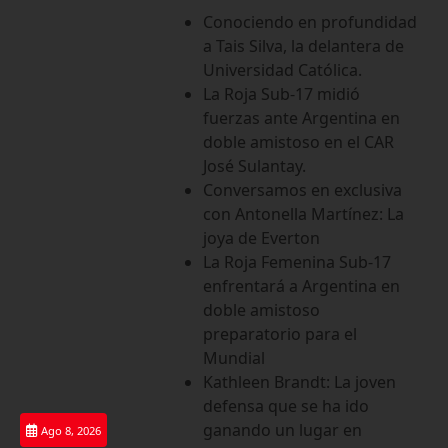
Saltar
Conociendo en profundidad
al
a Tais Silva, la delantera de
contenido
Universidad Católica.
La Roja Sub-17 midió
fuerzas ante Argentina en
doble amistoso en el CAR
José Sulantay.
Conversamos en exclusiva
con Antonella Martínez: La
joya de Everton
La Roja Femenina Sub-17
enfrentará a Argentina en
doble amistoso
preparatorio para el
Mundial
Kathleen Brandt: La joven
defensa que se ha ido
ganando un lugar en
Ago 8, 2026