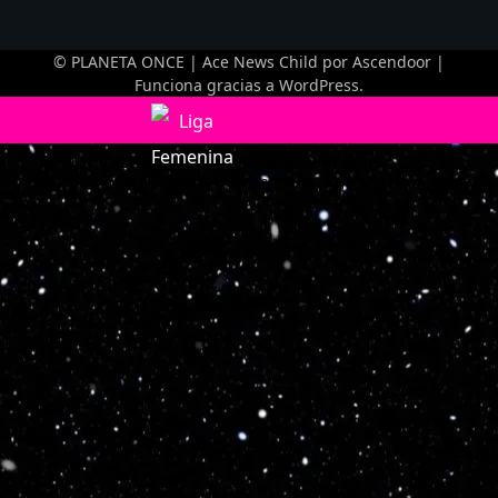
© PLANETA ONCE | Ace News Child por
Ascendoor
|
Funciona gracias a
WordPress
.
Optimized by Seraphinite Accelerator
Turns on site high speed to be attractive for people and search engines.