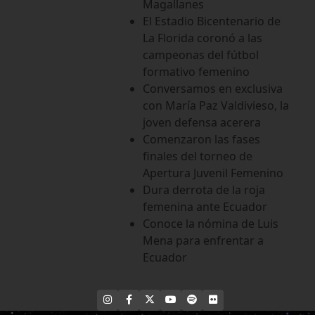
Magallanes
El Estadio Bicentenario de
La Florida coronó a las
campeonas del fútbol
formativo femenino
Conversamos en exclusiva
con María Paz Valdivieso, la
joven defensa acerera
Comenzaron las fases
finales del torneo de
Apertura Juvenil Femenino
Dura derrota de la roja
femenina ante Ecuador
Conoce la nómina de Luis
Mena para enfrentar a
Ecuador
INSTAGRAM
FACEBOOK
X
YOUTUBE
SPOTIFY
FLICKR