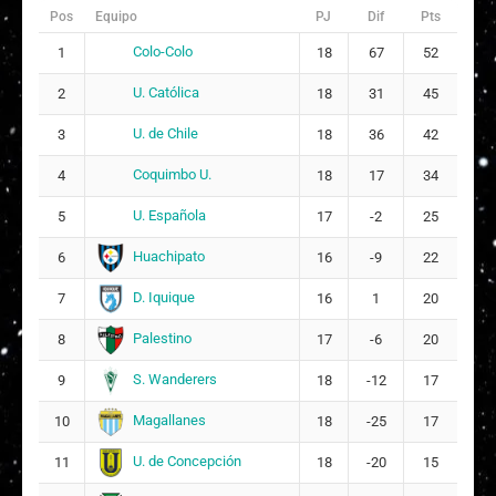
Pos
Equipo
PJ
Dif
Pts
Yaneth Viveros Campos
16
Colo-Colo
1
18
67
52
I
Ignacia Ainoha Villegas Méndez
23
U. Católica
2
18
31
45
U. de Chile
Ivanna Ignacia Faúndez Luna
3
24
18
36
42
Coquimbo U.
4
18
17
34
Constanza Antonia Vilches Astudillo
28
U. Española
5
17
-2
25
5
Huachipato
6
16
-9
22
K
Karla Fernanda Paredes Delgado
18
11
D. Iquique
7
16
1
20
DELANTERA CENTRO
Palestino
8
17
-6
20
S. Wanderers
9
18
-12
17
Magallanes
10
18
-25
17
U. de Concepción
11
18
-20
15