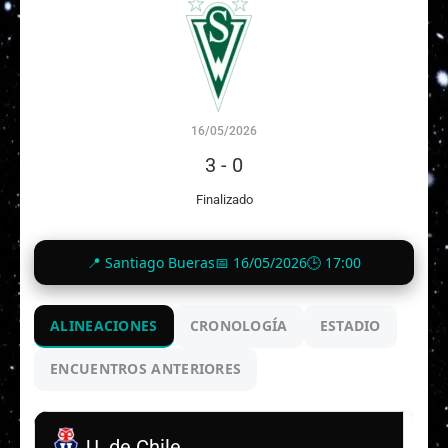
16/05/2026
3
-
0
Finalizado
📍 Santiago Bueras
📅 16/05/2026
🕒 17:00
ALINEACIONES
CRONOLOGÍA
ESTADIO
ENCUENTROS ANTERIORES
U. de Chile