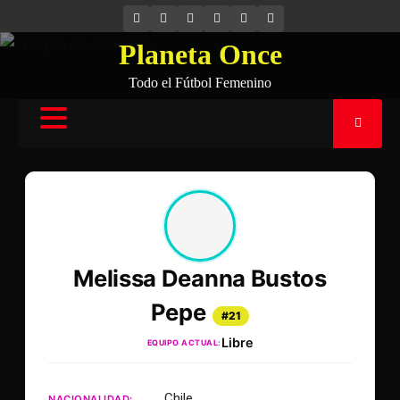
INSTAGRAM
FACEBOOK
X
YOUTUBE
SPOTIFY
FLICKR
Planeta Once
Todo el Fútbol Femenino
Melissa Deanna Bustos
Pepe
#21
Libre
EQUIPO ACTUAL:
Chile
NACIONALIDAD: