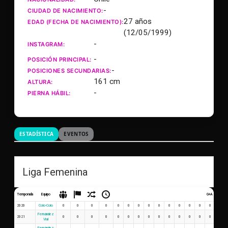
-
CIUDAD DE NACIMIENTO:
27 años
EDAD (FECHA DE NACIMIENTO):
(12/05/1999)
-
INSTAGRAM:
-
POSICIÓN PRINCIPAL:
-
POSICIONES SECUNDARIAS:
161 cm
ALTURA:
-
PIERNA HÁBIL:
ESTADÍSTICA
EVENTOS
Liga Femenina
Temporada
Equipo
G+A
G x PJ
2020
Colo-Colo
0
0
0
0
0
0
0
0
0
0
0
0
0
0
0
Fernández
2021
0
0
0
0
0
0
0
0
0
0
0
0
0
0
0
Vial
Fernández