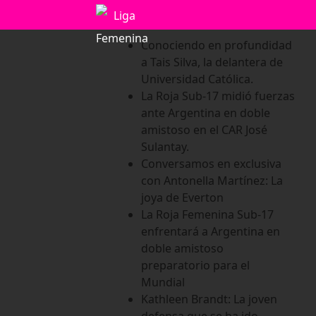
Saltar
Conociendo en profundidad
al
a Tais Silva, la delantera de
contenido
Universidad Católica.
La Roja Sub-17 midió fuerzas
ante Argentina en doble
amistoso en el CAR José
Sulantay.
Conversamos en exclusiva
con Antonella Martínez: La
joya de Everton
La Roja Femenina Sub-17
enfrentará a Argentina en
doble amistoso
preparatorio para el
Mundial
Kathleen Brandt: La joven
defensa que se ha ido