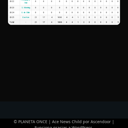
2022
0
0
0
0
0
0
0
0
0
0
0
0
0
0
0
Vial
2023
S. Morning
0
0
0
0
0
0
0
0
0
0
0
0
0
0
0
2024
U. de Chile
0
0
0
0
0
0
0
0
0
0
0
0
0
0
0
2025
Everton
21
17
4
1606
4
4
1
2
0
0
0
0
0
5
0.19
Total
-
21
17
4
1606
4
4
1
2
0
0
0
0
0
5
0.19
© PLANETA ONCE | Ace News Child por
Ascendoor
|
Funciona gracias a
WordPress
.