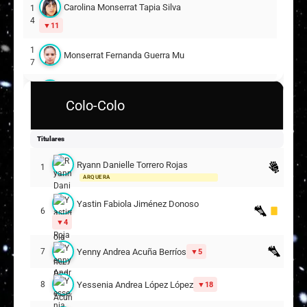
Carolina Monserrat Tapia Silva
1
4
11
1
Monserrat Fernanda Guerra Muñoz
7
Fernanda Valentina Castro Labra
2
Colo-Colo
0
13
2
Renata Antonia Lizana Bustos
Titulares
2
Ryann Danielle Torrero Rojas
1
Francisca Jemima López Campusano
2
ARQUERA
7
21
Yastin Fabiola Jiménez Donoso
6
Suplentes
4
1
Pía Ignacia Zamorano Correa
2
Yenny Andrea Acuña Berríos
7
5
Yordana Karina Martínez Cifuentes
1
Yessenia Andrea López López
8
18
1
14