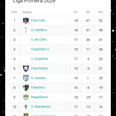
Liga Primera 2026
Camila Martins de Aguiar
3
11
Pos
Equipo
PJ
Dif
Pts
Elisa Antonia Durán Barrera
4
6
Colo-Colo
1
18
67
52
U. Católica
2
18
31
45
Angie Fabiana Yantén Riascos
5
7
U. de Chile
3
17
36
41
Mary Yalenny Valencia Riascos
18
8
Coquimbo U.
4
18
17
34
Javiera Anai Coronado Mardones
21
U. Española
5
17
-2
25
Anaís Alexandra Álvarez Portilla
Huachipato
6
15
-9
21
25
26
D. Iquique
7
16
1
20
DT:
Tatiele Silveira
Palestino
8
16
-6
19
Magallanes
9
18
-25
17
S. Wanderers
10
17
-12
16