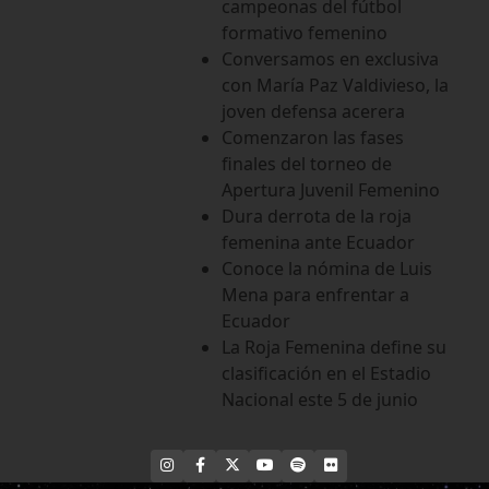
campeonas del fútbol
formativo femenino
Conversamos en exclusiva
con María Paz Valdivieso, la
joven defensa acerera
Comenzaron las fases
finales del torneo de
Apertura Juvenil Femenino
Dura derrota de la roja
femenina ante Ecuador
Conoce la nómina de Luis
Mena para enfrentar a
Ecuador
La Roja Femenina define su
clasificación en el Estadio
Nacional este 5 de junio
INSTAGRAM
FACEBOOK
X
YOUTUBE
SPOTIFY
FLICKR