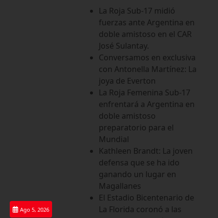
Saltar
La Roja Sub-17 midió
al
fuerzas ante Argentina en
contenido
doble amistoso en el CAR
José Sulantay.
Conversamos en exclusiva
con Antonella Martínez: La
joya de Everton
La Roja Femenina Sub-17
enfrentará a Argentina en
doble amistoso
preparatorio para el
Mundial
Kathleen Brandt: La joven
defensa que se ha ido
ganando un lugar en
Magallanes
El Estadio Bicentenario de
La Florida coronó a las
Ago 5, 2026