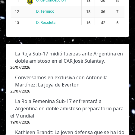
U. de Concepción
11
18
-20
15
D. Temuco
12
18
-36
7
D. Recoleta
13
16
-42
6
La Roja Sub-17 midió fuerzas ante Argentina en
doble amistoso en el CAR José Sulantay.
26/07/2026
Conversamos en exclusiva con Antonella
Martínez: La joya de Everton
23/07/2026
La Roja Femenina Sub-17 enfrentará a
Argentina en doble amistoso preparatorio para
el Mundial
19/07/2026
Kathleen Brandt: La joven defensa que se ha ido