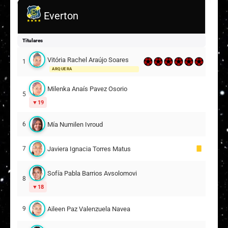
Everton
Titulares
Vitória Rachel Araújo Soares
1
ARQUERA
Milenka Anaís Pavez Osorio
5
19
Mía Numilen Ivroud
6
Javiera Ignacia Torres Matus
7
Sofía Pabla Barrios Avsolomovich
8
18
Aileen Paz Valenzuela Navea
9