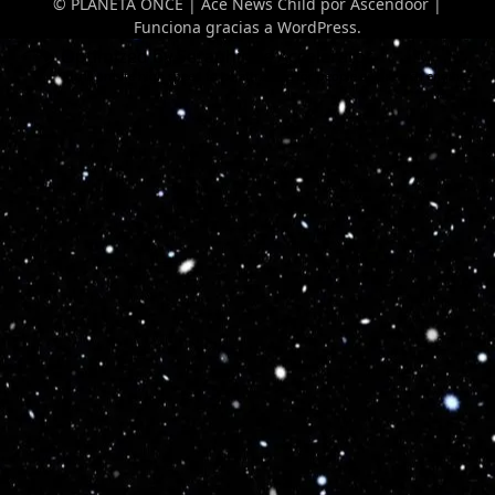
© PLANETA ONCE | Ace News Child por
Ascendoor
|
Funciona gracias a
WordPress
.
Optimized by Seraphinite Accelerator
Turns on site high speed to be attractive for people and search engines.