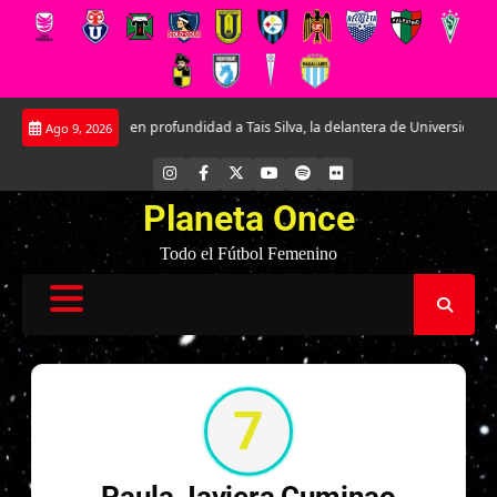
Saltar
Conociendo en profundidad a Tais Silva, la delantera de Universidad Católic
Ago 9, 2026
al
contenido
INSTAGRAM
FACEBOOK
X
YOUTUBE
SPOTIFY
FLICKR
Planeta Once
Todo el Fútbol Femenino
7