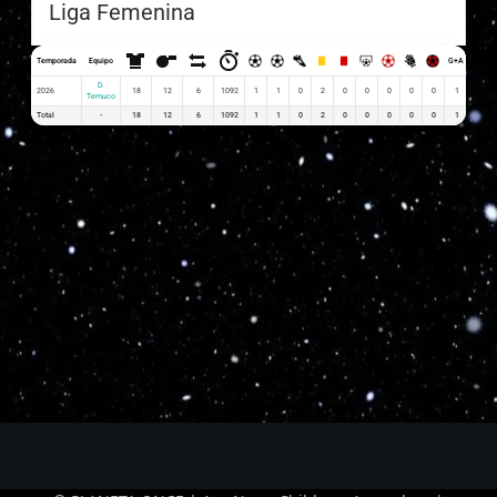
Liga Femenina
Temporada
Equipo
G+A
G x PJ
D.
2026
18
12
6
1092
1
1
0
2
0
0
0
0
0
1
0.06
Temuco
Total
-
18
12
6
1092
1
1
0
2
0
0
0
0
0
1
0.06