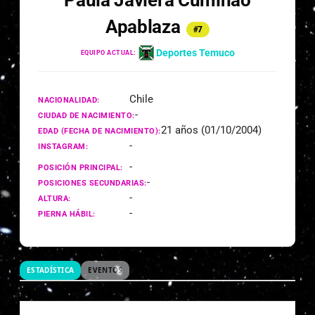
Paula Javiera Cuminao
Apablaza
#7
Deportes Temuco
EQUIPO ACTUAL:
Chile
NACIONALIDAD:
-
CIUDAD DE NACIMIENTO:
21 años (01/10/2004)
EDAD (FECHA DE NACIMIENTO):
-
INSTAGRAM:
-
POSICIÓN PRINCIPAL:
-
POSICIONES SECUNDARIAS:
-
ALTURA:
-
PIERNA HÁBIL:
ESTADÍSTICA
EVENTOS