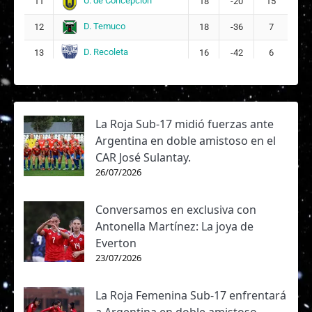
U. de Concepción
11
18
-20
15
D. Temuco
12
18
-36
7
D. Recoleta
13
16
-42
6
La Roja Sub-17 midió fuerzas ante
Argentina en doble amistoso en el
CAR José Sulantay.
26/07/2026
Conversamos en exclusiva con
Antonella Martínez: La joya de
Everton
23/07/2026
La Roja Femenina Sub-17 enfrentará