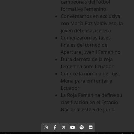
campeonas del fútbol
formativo femenino
Conversamos en exclusiva
con María Paz Valdivieso, la
joven defensa acerera
Comenzaron las fases
finales del torneo de
Apertura Juvenil Femenino
Dura derrota de la roja
femenina ante Ecuador
Conoce la nómina de Luis
Mena para enfrentar a
Ecuador
La Roja Femenina define su
clasificación en el Estadio
Nacional este 5 de junio
INSTAGRAM
FACEBOOK
X
YOUTUBE
SPOTIFY
FLICKR