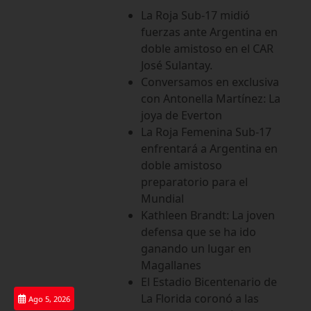
Saltar
La Roja Sub-17 midió
al
fuerzas ante Argentina en
contenido
doble amistoso en el CAR
José Sulantay.
Conversamos en exclusiva
con Antonella Martínez: La
joya de Everton
La Roja Femenina Sub-17
enfrentará a Argentina en
doble amistoso
preparatorio para el
Mundial
Kathleen Brandt: La joven
defensa que se ha ido
ganando un lugar en
Magallanes
El Estadio Bicentenario de
La Florida coronó a las
Ago 5, 2026