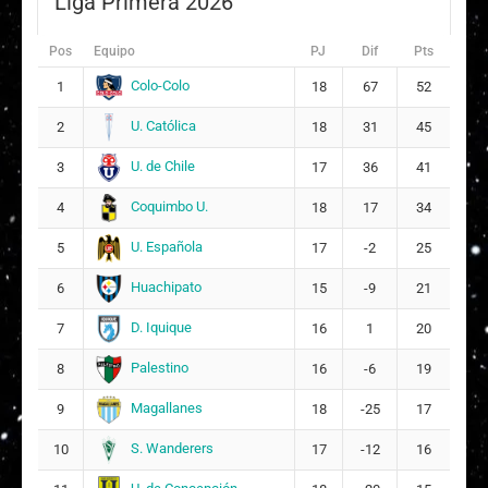
Liga Primera 2026
Bárbara Verónica Medel Cañas
14
8
Pos
Equipo
PJ
Dif
Pts
Martina Antonela de Jesús Oses Parra
15
Colo-Colo
1
18
67
52
11
U. Católica
2
18
31
45
Vaythyare Anaís Ríos Fuentes
24
U. de Chile
3
17
36
41
Anaís Stephanie Varas Chacana
25
Coquimbo U.
4
18
17
34
U. Española
5
17
-2
25
Huachipato
6
15
-9
21
D. Iquique
7
16
1
20
Palestino
8
16
-6
19
Magallanes
9
18
-25
17
S. Wanderers
10
17
-12
16