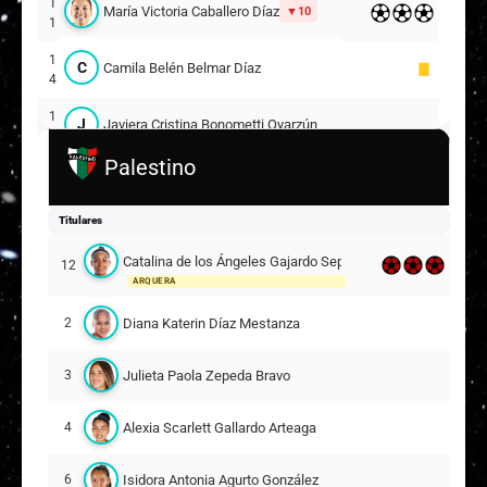
1
María Victoria Caballero Díaz
10
1
1
C
Camila Belén Belmar Díaz
4
1
J
Javiera Cristina Bonometti Oyarzún
5
Palestino
2
M
Martina Antonia Contreras Morales
1
Titulares
2
A
Antonella Mariann Parada Oñate
9
2
Catalina de los Ángeles Gajardo Sepúlveda
12
Suplentes
ARQUERA
V
Valentina Alejandra Monroy Vega
Diana Katerin Díaz Mestanza
2
1
ARQUERA
Julieta Paola Zepeda Bravo
3
F
Francisca Katerin Romero Vásquez
2
8
Alexia Scarlett Gallardo Arteaga
4
P
Polette Aileen Fabres Alvarado
9
22
Isidora Antonia Agurto González
6