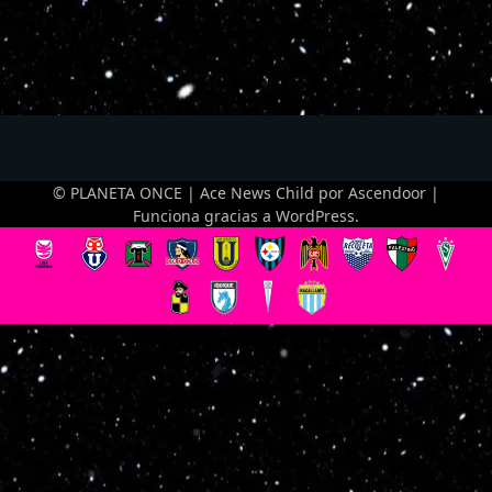
© PLANETA ONCE | Ace News Child por
Ascendoor
|
Funciona gracias a
WordPress
.
Optimized by Seraphinite Accelerator
Turns on site high speed to be attractive for people and search engines.