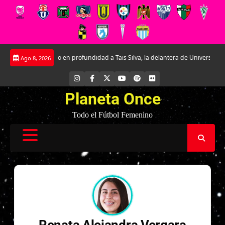
Saltar
Conociendo en profundidad a Tais Silva, la delantera de Universidad Católi
Ago 8, 2026
al
contenido
INSTAGRAM
FACEBOOK
X
YOUTUBE
SPOTIFY
FLICKR
Planeta Once
Todo el Fútbol Femenino