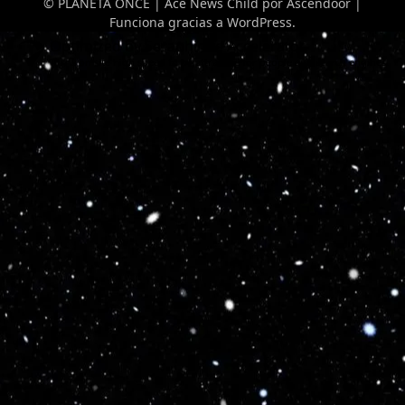
© PLANETA ONCE | Ace News Child por
Ascendoor
|
Funciona gracias a
WordPress
.
Optimized by Seraphinite Accelerator
Turns on site high speed to be attractive for people and search engines.