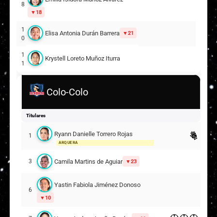
8
18
1
Elisa Antonia Durán Barrera
21
0
1
Krystell Loreto Muñoz Iturra
1
1
María Paz Valdivieso Ulloa
4
Colo-Colo
1
Melisa Antonia Méndez Bahamondes
7
Titulares
2
Viviana Margot Torres Retamal
Ryann Danielle Torrero Rojas
1
2
ARQUERA
Suplentes
Camila Martins de Aguiar
3
23
Constanza Estefania Cancino Rodríguez
5
Yastin Fabiola Jiménez Donoso
3
6
10
1
Ingrid Alejandra Castro Cuevas
2
ARQUERA