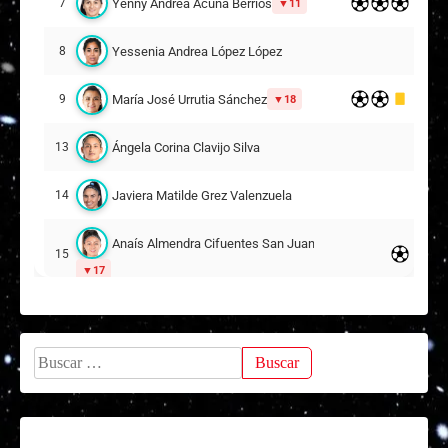
Yenny Andrea Acuña Berríos
7
11
Antonia Monserrat Valenzuela Paredes
1
Yessenia Andrea López López
8
8
8
María José Urrutia Sánchez
9
18
Simone Bernardita Opazo Coloma
2
0
7
Ángela Corina Clavijo Silva
13
Marcela Belén Henríquez Mendoza
2
1
Javiera Matilde Grez Valenzuela
14
10
2
Anaís Almendra Cifuentes San Juan
Javiera Paz Méndez Bahamondes
15
9
17
Isidora Victoria Olave Araneda
20
Buscar:
Anaís Alexandra Álvarez Portilla
25
Suplentes
Yanara Katherine Nicole Aedo Muñoz
10