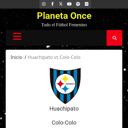
Saltar
INSTAGRAM
FACEBOOK
X
YOUTUBE
SPOTIFY
FLICKR
al
Planeta Once
contenido
Todo el Fútbol Femenino
Inicio
Huachipato vs Colo-Colo
Huachipato
Colo-Colo