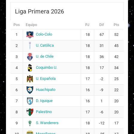
6
Liga Primera 2026
Michelle Eingel Olivares Acevedo
11
Pos
Equipo
PJ
Dif
Pts
7
Colo-Colo
1
18
67
52
Bernardita Muriel Hernández Quintanilla
12
ARQUERA
U. Católica
2
18
31
45
Rosario Francisca María Balmaceda Holley
U. de Chile
3
18
36
42
17
15
Coquimbo U.
4
18
17
34
Mary Yalenny Valencia Riascos
18
9
U. Española
5
17
-2
25
Huachipato
6
16
-9
22
Claudia Francisca Salfate Araya
23
3
D. Iquique
7
16
1
20
Palestino
8
17
-6
20
S. Wanderers
9
18
-12
17
Magallanes