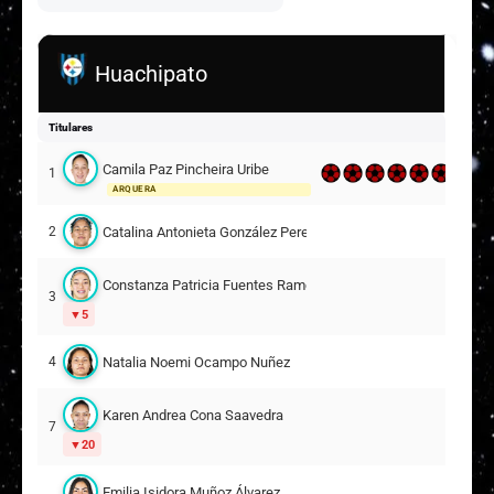
Huachipato
Titulares
Camila Paz Pincheira Uribe
1
ARQUERA
Catalina Antonieta González Peredo
2
Constanza Patricia Fuentes Ramos
3
5
Natalia Noemi Ocampo Nuñez
4
Karen Andrea Cona Saavedra
7
20
Emilia Isidora Muñoz Álvarez