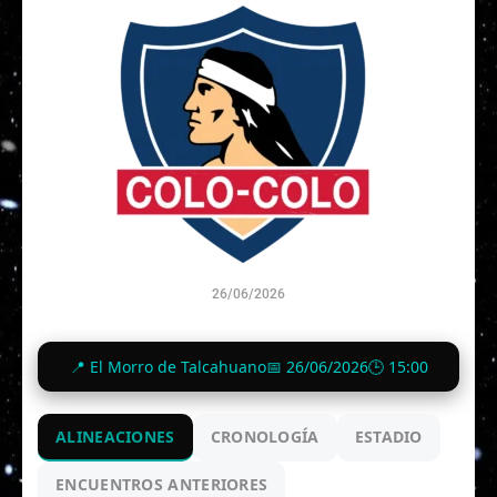
26/06/2026
0
-
7
📍 El Morro de Talcahuano
📅 26/06/2026
🕒 15:00
Finalizado
ALINEACIONES
CRONOLOGÍA
ESTADIO
ENCUENTROS ANTERIORES