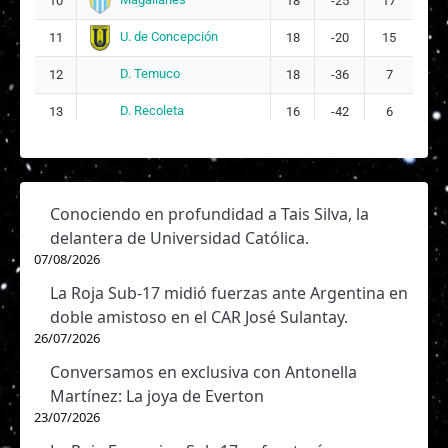
10
18
-25
17
U. de Concepción
11
18
-20
15
D. Temuco
12
18
-36
7
D. Recoleta
13
16
-42
6
Conociendo en profundidad a Tais Silva, la
delantera de Universidad Católica.
07/08/2026
La Roja Sub-17 midió fuerzas ante Argentina en
doble amistoso en el CAR José Sulantay.
26/07/2026
Conversamos en exclusiva con Antonella
Martínez: La joya de Everton
23/07/2026