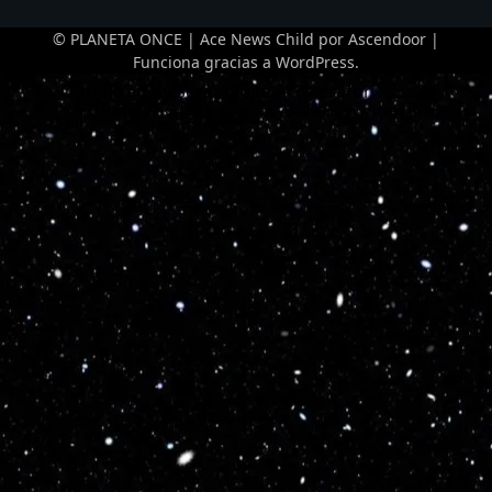
© PLANETA ONCE | Ace News Child por
Ascendoor
|
Funciona gracias a
WordPress
.
Optimized by Seraphinite Accelerator
Turns on site high speed to be attractive for people and search engines.