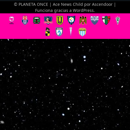
© PLANETA ONCE | Ace News Child por
Ascendoor
|
Funciona gracias a
WordPress
.
Optimized by Seraphinite Accelerator
Turns on site high speed to be attractive for people and search engines.