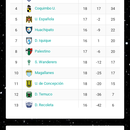
Coquimbo U.
4
18
17
34
U. Española
5
17
-2
25
Huachipato
6
16
-9
22
D. Iquique
7
16
1
20
Palestino
8
17
-6
20
S. Wanderers
9
18
-12
17
Magallanes
10
18
-25
17
U. de Concepción
11
18
-20
15
D. Temuco
12
18
-36
7
D. Recoleta
13
16
-42
6