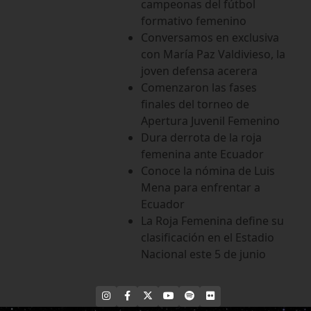
campeonas del fútbol
formativo femenino
Conversamos en exclusiva
con María Paz Valdivieso, la
joven defensa acerera
Comenzaron las fases
finales del torneo de
Apertura Juvenil Femenino
Dura derrota de la roja
femenina ante Ecuador
Conoce la nómina de Luis
Mena para enfrentar a
Ecuador
La Roja Femenina define su
clasificación en el Estadio
Nacional este 5 de junio
INSTAGRAM
FACEBOOK
X
YOUTUBE
SPOTIFY
FLICKR