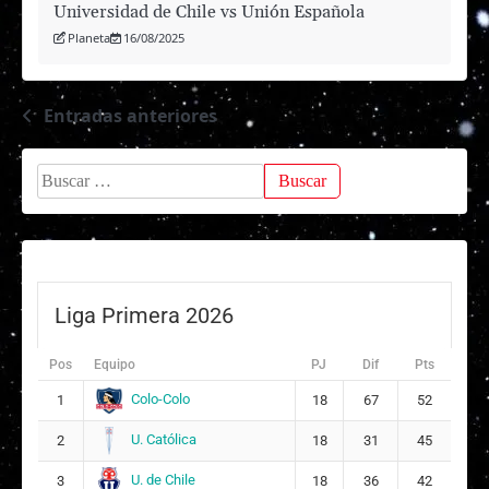
Universidad de Chile vs Unión Española
Planeta
16/08/2025
Entradas anteriores
Navegación
de
Buscar:
entradas
Liga Primera 2026
Pos
Equipo
PJ
Dif
Pts
Colo-Colo
1
18
67
52
U. Católica
2
18
31
45
U. de Chile
3
18
36
42