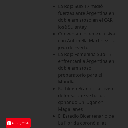
Saltar
La Roja Sub-17 midió
al
fuerzas ante Argentina en
contenido
doble amistoso en el CAR
José Sulantay.
Conversamos en exclusiva
con Antonella Martínez: La
joya de Everton
La Roja Femenina Sub-17
enfrentará a Argentina en
doble amistoso
preparatorio para el
Mundial
Kathleen Brandt: La joven
defensa que se ha ido
ganando un lugar en
Magallanes
El Estadio Bicentenario de
La Florida coronó a las
Ago 6, 2026