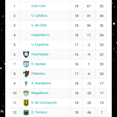
11
Colo-Colo
1
18
67
52
1
Antonia Belén López Olivares
9
U. Católica
2
18
31
45
3
U. de Chile
3
18
36
42
1
Delfina Mariana Beccacece
5
Coquimbo U.
4
18
17
34
1
Ashley Dayana López Guerra
6
U. Española
5
17
-2
25
Huachipato
6
16
-9
22
Antonella Anahís Rivera Ibacache
2
7
10
D. Iquique
7
16
1
20
2
Francisca Alejandra Seura Díaz
Palestino
8
17
-6
20
9
S. Wanderers
9
18
-12
17
DT:
Ignacio González
Magallanes
10
18
-25
17
U. de Concepción
11
18
-20
15
D. Temuco
12
18
-36
7