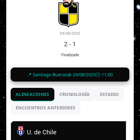
24/08/2025
2
-
1
Finalizado
📍 Santiago Bueras
📅 24/08/2025
🕒 11:00
ALINEACIONES
CRONOLOGÍA
ESTADIO
ENCUENTROS ANTERIORES
U. de Chile