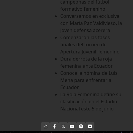
campeonas del fútbol
formativo femenino
Conversamos en exclusiva
con María Paz Valdivieso, la
joven defensa acerera
Comenzaron las fases
finales del torneo de
Apertura Juvenil Femenino
Dura derrota de la roja
femenina ante Ecuador
Conoce la nómina de Luis
Mena para enfrentar a
Ecuador
La Roja Femenina define su
clasificación en el Estadio
Nacional este 5 de junio
INSTAGRAM
FACEBOOK
X
YOUTUBE
SPOTIFY
FLICKR