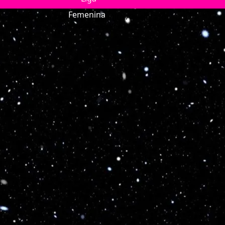
Optimized by Seraphinite Accelerator
Turns on site high speed to be attractive for people and search engines.