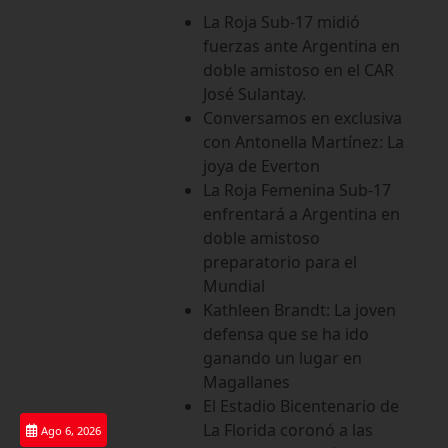
Saltar
La Roja Sub-17 midió
al
fuerzas ante Argentina en
contenido
doble amistoso en el CAR
José Sulantay.
Conversamos en exclusiva
con Antonella Martínez: La
joya de Everton
La Roja Femenina Sub-17
enfrentará a Argentina en
doble amistoso
preparatorio para el
Mundial
Kathleen Brandt: La joven
defensa que se ha ido
ganando un lugar en
Magallanes
El Estadio Bicentenario de
La Florida coronó a las
Ago 6, 2026