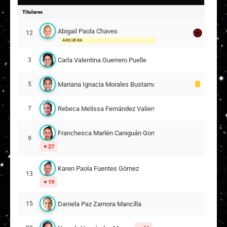
Titulares
Abigail Paola Chaves
12
ARQUERA
Carla Valentina Guerrero Puelle
3
Mariana Ignacia Morales Bustamante
5
Rebeca Melissa Fernández Valiente
7
Franchesca Marlén Caniguán González
9
27
Karen Paola Fuentes Gómez
13
19
Daniela Paz Zamora Mancilla
15