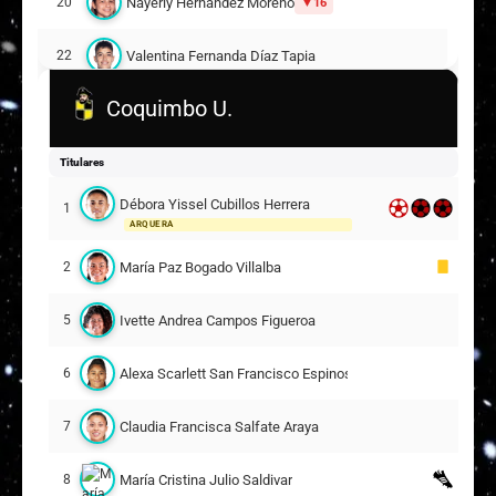
Nayerly Hernández Moreno
20
16
Valentina Fernanda Díaz Tapia
22
Coquimbo U.
Claudia Gabriela Herrera Muñoz
23
17
Titulares
Grettel Ainara Suazo Águila
26
18
Débora Yissel Cubillos Herrera
1
ARQUERA
Suplentes
María Paz Bogado Villalba
2
Javiera Antonia Cárdenas González
30
ARQUERA
Ivette Andrea Campos Figueroa
5
Llanka Montserrat Groff Díaz
10
Alexa Scarlett San Francisco Espinosa
6
Monserratt Catalina González Flores
16
20
Claudia Francisca Salfate Araya
7
Su Helen Ignacia Galaz Espinoza
17
María Cristina Julio Saldivar
8
23