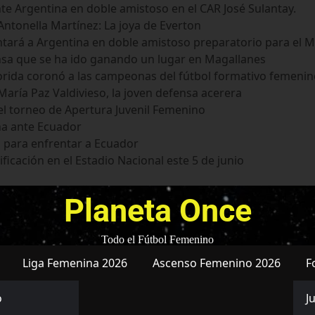
te Argentina en doble amistoso en el CAR José Sulantay.
ntonella Martínez: La joya de Everton
tará a Argentina en doble amistoso preparatorio para el M
nsa que se ha ido ganando un lugar en Magallanes
Florida coronó a las campeonas del fútbol formativo femeni
aría Paz Valdivieso, la joven defensa acerera
el torneo de Apertura Juvenil Femenino
na ante Ecuador
 para enfrentar a Ecuador
ficación en el Estadio Nacional este 5 de junio
Planeta Once
Todo el Fútbol Femenino
Liga Femenina 2026
Ascenso Femenino 2026
F
o
J