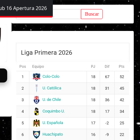
ub 16 Apertura 2026
Buscar:
Liga Primera 2026
Pos
Equipo
PJ
Dif
Pts
Colo-Colo
1
18
67
52
U. Católica
2
18
31
45
U. de Chile
3
18
36
42
Coquimbo U.
4
18
17
34
U. Española
5
17
-2
25
Huachipato
6
16
-9
22