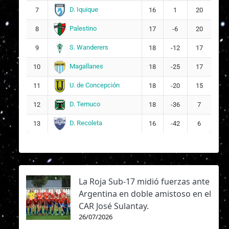
D. Iquique
7
16
1
20
Palestino
8
17
-6
20
S. Wanderers
9
18
-12
17
Magallanes
10
18
-25
17
U. de Concepción
11
18
-20
15
D. Temuco
12
18
-36
7
D. Recoleta
13
16
-42
6
La Roja Sub-17 midió fuerzas ante
Argentina en doble amistoso en el
CAR José Sulantay.
26/07/2026