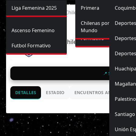
Primera División
Liga Femenina 2025
Sub-20
Futbol Nacional
Primera
Coquimb
Ascenso
Inicio
Universidad de Chile vs Huachipato
Femenina
Sub-17
Ascenso
Futbol Internacional
Chilenas por el
Deportes
Ascenso Femenino
Mundo
Formativo
Deportes
U. de Chile
Futbol Formativo
Deporte
Huachip
📍 Santiago Bue
Magallan
DETALLES
ESTADIO
ENCUENTROS ANTERIORES
Palestino
Santiago
Unión Es