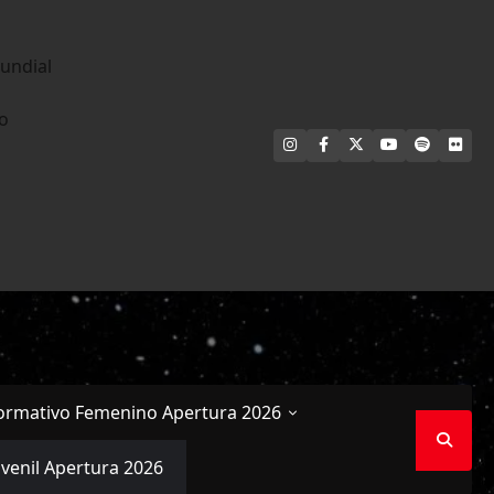
undial
no
INSTAGRAM
FACEBOOK
X
YOUTUBE
SPOTIFY
FLI
ormativo Femenino Apertura 2026
uvenil Apertura 2026