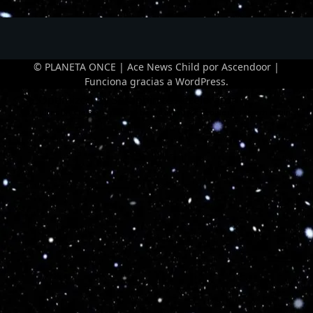
© PLANETA ONCE | Ace News Child por
Ascendoor
|
Funciona gracias a
WordPress
.
Optimized by Seraphinite Accelerator
Turns on site high speed to be attractive for people and search engines.