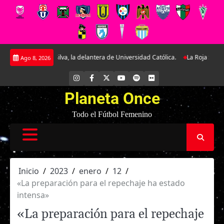
Saltar
ais Silva, la delantera de Universidad Católica.
La Roja Sub-17 midió fuer
Ago 8, 2026
al
contenido
INSTAGRAM
FACEBOOK
X
YOUTUBE
SPOTIFY
FLICKR
Planeta Once
Todo el Fútbol Femenino
Inicio
2023
enero
12
«La preparación para el repechaje ha estado
intensa»
«La preparación para el repechaje