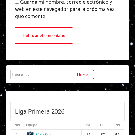
Guarda mi nombre, correo electrónico y
web en este navegador para la próxima vez
que comente.
Buscar:
Liga Primera 2026
Pos
Equipo
PJ
Dif
Pts
Colo-Colo
1
18
67
52