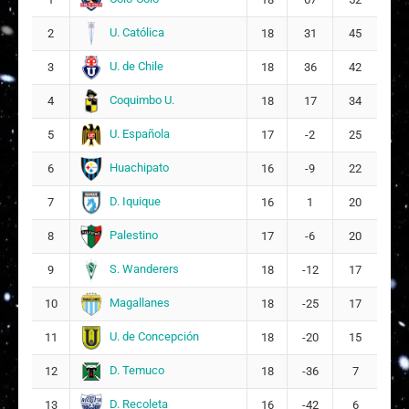
U. Católica
2
18
31
45
U. de Chile
3
18
36
42
Coquimbo U.
4
18
17
34
U. Española
5
17
-2
25
Huachipato
6
16
-9
22
D. Iquique
7
16
1
20
Palestino
8
17
-6
20
S. Wanderers
9
18
-12
17
Magallanes
10
18
-25
17
U. de Concepción
11
18
-20
15
D. Temuco
12
18
-36
7
D. Recoleta
13
16
-42
6