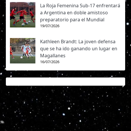
La Roja Femenina Sub-17 enfrentará
a Argentina en doble amistoso
preparatorio para el Mundial
19/07/2026
Kathleen Brandt: La joven defensa
que se ha ido ganando un lugar en
Magallanes
16/07/2026