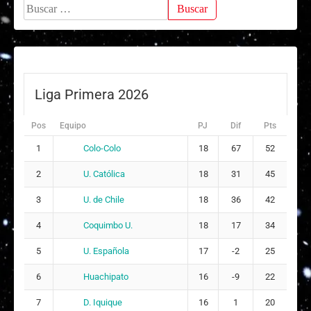
Buscar:
Liga Primera 2026
Pos
Equipo
PJ
Dif
Pts
Colo-Colo
1
18
67
52
U. Católica
2
18
31
45
U. de Chile
3
18
36
42
Coquimbo U.
4
18
17
34
U. Española
5
17
-2
25
Huachipato
6
16
-9
22
D. Iquique
7
16
1
20