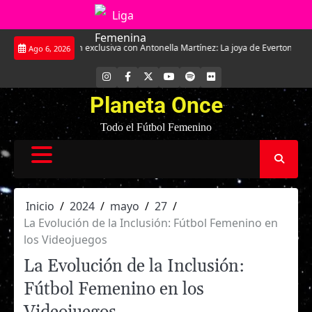
Saltar
amos en exclusiva con Antonella Martínez: La joya de Everton
La Roja Feme
Ago 6, 2026
al
contenido
INSTAGRAM
FACEBOOK
X
YOUTUBE
SPOTIFY
FLICKR
Planeta Once
Todo el Fútbol Femenino
Inicio
2024
mayo
27
La Evolución de la Inclusión: Fútbol Femenino en
los Videojuegos
La Evolución de la Inclusión:
Fútbol Femenino en los