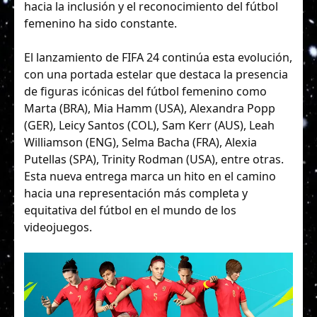
hacia la inclusión y el reconocimiento del fútbol
femenino ha sido constante.
El lanzamiento de FIFA 24 continúa esta evolución,
con una portada estelar que destaca la presencia
de figuras icónicas del fútbol femenino como
Marta (BRA), Mia Hamm (USA), Alexandra Popp
(GER), Leicy Santos (COL), Sam Kerr (AUS), Leah
Williamson (ENG), Selma Bacha (FRA), Alexia
Putellas (SPA), Trinity Rodman (USA), entre otras.
Esta nueva entrega marca un hito en el camino
hacia una representación más completa y
equitativa del fútbol en el mundo de los
videojuegos.