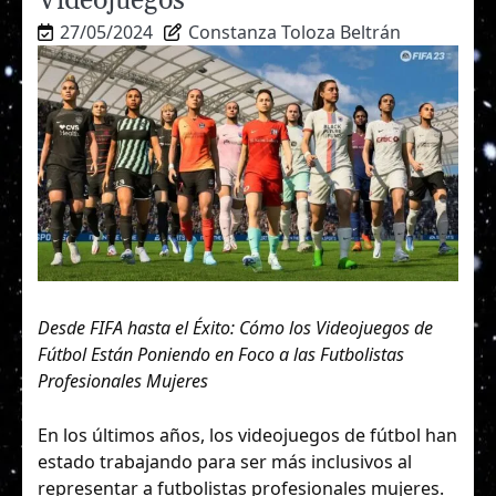
Videojuegos
27/05/2024
Constanza Toloza Beltrán
Desde FIFA hasta el Éxito: Cómo los Videojuegos de
Fútbol Están Poniendo en Foco a las Futbolistas
Profesionales Mujeres
En los últimos años, los videojuegos de fútbol han
estado trabajando para ser más inclusivos al
representar a futbolistas profesionales mujeres.