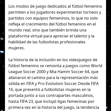
Los modos de juego dedicados al fútbol femenino
permiten a los jugadores experimentar torneos y
partidos con equipos femeninos, lo que no solo
refleja el crecimiento del fútbol femenino en el
mundo real, sino que también brinda una
plataforma virtual para apreciar el talento y la
habilidad de las futbolistas profesionales
mujeres.
La historia de la inclusión en los videojuegos de
fútbol femenino se remonta a juegos como World
League Soccer 2000 y Mia Hamm Soccer 64, que
allanaron el camino para la representación más
sólida en FIFA y Pro Evolution Soccer. Desde FIFA
16, que presentó a futbolistas mujeres en la
portada junto a sus contrapartes masculinos,
hasta FIFA 23, que incluyó ligas femeninas por
primera vez en la historia del juego, la tendencia