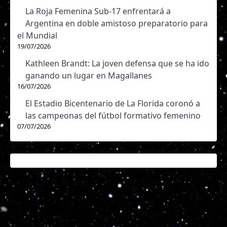
La Roja Femenina Sub-17 enfrentará a
Argentina en doble amistoso preparatorio para
el Mundial
19/07/2026
Kathleen Brandt: La joven defensa que se ha ido
ganando un lugar en Magallanes
16/07/2026
El Estadio Bicentenario de La Florida coronó a
las campeonas del fútbol formativo femenino
07/07/2026