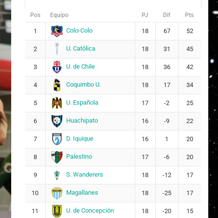
Pos
Equipo
PJ
Dif
Pts
Colo-Colo
1
18
67
52
U. Católica
2
18
31
45
U. de Chile
3
18
36
42
Coquimbo U.
4
18
17
34
U. Española
5
17
-2
25
Huachipato
6
16
-9
22
D. Iquique
7
16
1
20
Palestino
8
17
-6
20
S. Wanderers
9
18
-12
17
Magallanes
10
18
-25
17
U. de Concepción
11
18
-20
15