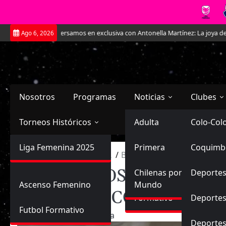
Saltar
amos en exclusiva con Antonella Martínez: La joya de Everton
La Roja F
Ago 6, 2026
al
contenido
Nosotros
Programas
Noticias
Clubes
Torneos Históricos
Selección Chilena
Adulta
Primera
Colo-Col
Primera División
Liga Femenina 2025
Sub-20
Futbol Nacional
Primera
Coquimb
Ascenso
Inicio
2024
julio
2
BOCHORNOSA SITUACIÓN 
Femenina
BOCHORNOSA SITUACIÓ
Sub-17
Ascenso
Futbol Internacional
Chilenas por el
Deportes
Ascenso Femenino
Mundo
COPIAPÓ Y COBRELOA
Formativo
Deportes
Futbol Formativo
02/07/2024
Planeta
Deporte