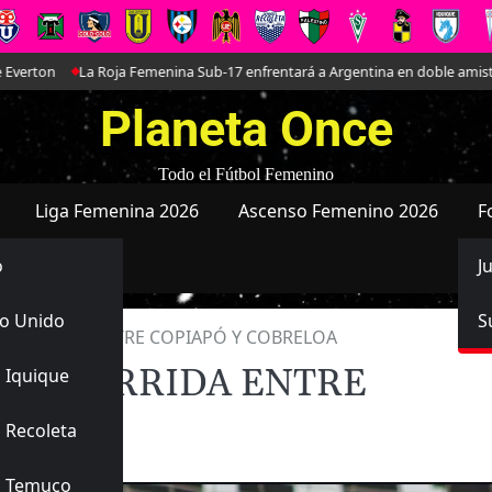
emenina Sub-17 enfrentará a Argentina en doble amistoso preparatorio para
Planeta Once
Todo el Fútbol Femenino
Liga Femenina 2026
Ascenso Femenino 2026
F
o
J
o Unido
S
OCURRIDA ENTRE COPIAPÓ Y COBRELOA
N OCURRIDA ENTRE
 Iquique
 Recoleta
s Temuco