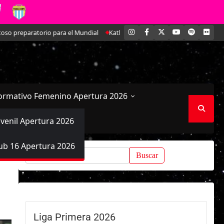
INSTAGRAM
FACEBOOK
X
YOUTUBE
SPOTIFY
FLI
 el Mundial
Kathleen Brandt: La joven defensa que se ha ido ganando un
ormativo Femenino Apertura 2026
uvenil Apertura 2026
ub 16 Apertura 2026
Buscar:
Liga Primera 2026