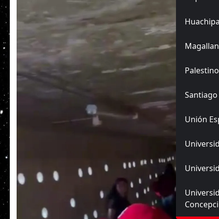
Huachip
Magallan
Palestino
Santiago
Unión Es
Universid
Universid
Universi
Concepc