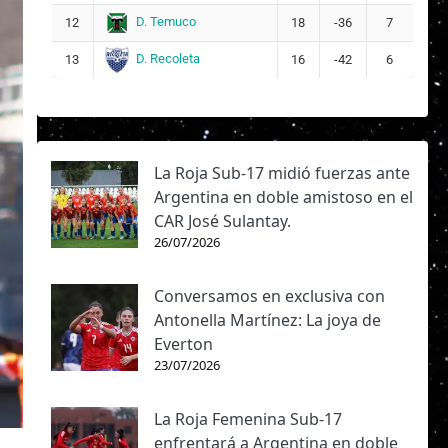
D. Temuco
12
18
-36
7
D. Recoleta
13
16
-42
6
La Roja Sub-17 midió fuerzas ante
Argentina en doble amistoso en el
CAR José Sulantay.
26/07/2026
Conversamos en exclusiva con
Antonella Martínez: La joya de
Everton
23/07/2026
La Roja Femenina Sub-17
enfrentará a Argentina en doble