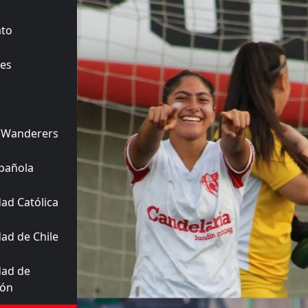
ato
es
 Wanderers
pañola
ad Católica
ad de Chile
dad de
ión