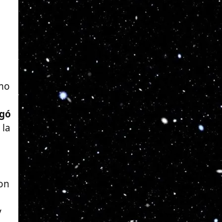
omo
egó
 la
ron
y