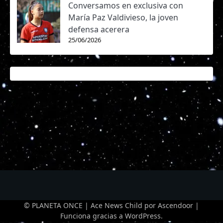
Conversamos en exclusiva con
María Paz Valdivieso, la joven
defensa acerera
25/06/2026
© PLANETA ONCE | Ace News Child por
Ascendoor
|
Funciona gracias a
WordPress
.