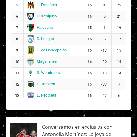
U. Española
5
15
4
25
Huachipato
6
15
-9
21
Palestino
7
15
-1
19
D. Iquique
8
15
-5
17
U. de Concepción
9
16
-17
15
Magallanes
10
16
-20
14
S. Wanderers
11
16
-13
13
D. Temuco
12
16
-33
7
D. Recoleta
13
16
-42
6
Conversamos en exclusiva con
Antonella Martínez: La joya de