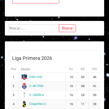
Buscar:
Liga Primera 2026
Pos
Equipo
PJ
Dif
Pts
Colo-Colo
1
16
63
46
U. de Chile
2
16
38
41
U. Católica
3
16
24
39
Coquimbo U.
4
16
11
28