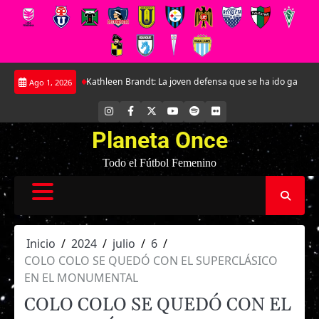
Saltar
undial
Kathleen Brandt: La joven defensa que se ha ido ganando un lugar
Ago 1, 2026
al
contenido
INSTAGRAM
FACEBOOK
X
YOUTUBE
SPOTIFY
FLICKR
Planeta Once
Todo el Fútbol Femenino
Inicio
2024
julio
6
COLO COLO SE QUEDÓ CON EL SUPERCLÁSICO
EN EL MONUMENTAL
COLO COLO SE QUEDÓ CON EL