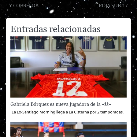
de
Y COBRELOA
ROJA SUB-17
entradas
Entradas relacionadas
Gabriela Bórquez es nueva jugadora de la «U»
La Ex-Santiago Morning llega a La Cisterna por 2 temporadas.
…