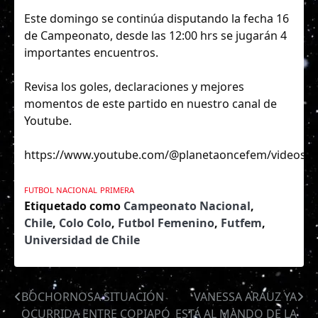
Este domingo se continúa disputando la fecha 16
de Campeonato, desde las 12:00 hrs se jugarán 4
importantes encuentros.
Revisa los goles, declaraciones y mejores
momentos de este partido en nuestro canal de
Youtube.
https://www.youtube.com/@planetaoncefem/videos
FUTBOL NACIONAL
PRIMERA
Etiquetado como
Campeonato Nacional
,
Chile
,
Colo Colo
,
Futbol Femenino
,
Futfem
,
Universidad de Chile
BOCHORNOSA SITUACIÓN
VANESSA ARAUZ YA
Navegación
OCURRIDA ENTRE COPIAPÓ
ESTÁ AL MANDO DE LA