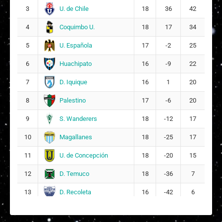
Consuelo Isolina Ruíz Bastidas
U. de Chile
3
18
36
42
13
17
Coquimbo U.
4
18
17
34
Julieta Antonia Melimán Muñoz
U. Española
5
17
-2
25
19
27
Huachipato
6
16
-9
22
Sofía Victoria Fuentes Ortíz
9
29
D. Iquique
7
16
1
20
Ailén Ivone Martínez
Palestino
8
22
17
-6
20
30
S. Wanderers
9
18
-12
17
Magallanes
10
18
-25
17
U. de Concepción
11
18
-20
15
D. Temuco
12
18
-36
7
D. Recoleta
13
16
-42
6