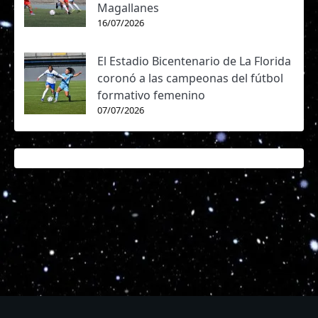
Magallanes
16/07/2026
El Estadio Bicentenario de La Florida
coronó a las campeonas del fútbol
formativo femenino
07/07/2026