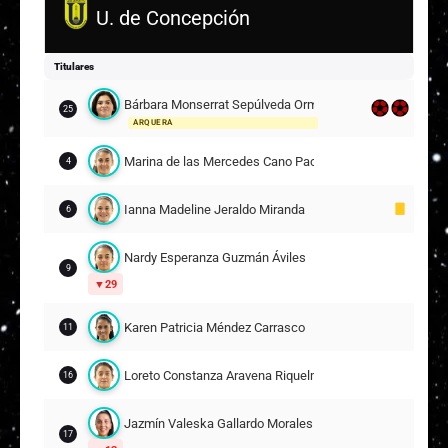
U. de Concepción
Zavka Andrea Alfaro Marschhausen
17
Escarlet Constanza Ampuero Castañeda
19
Titulares
Bárbara Monserrat Sepúlveda Ormeño
Suplentes
25
ARQUERA
Sofía Amapola Araneda Unquen
31
Marina de las Mercedes Cano Pacheco
4
Paula Catalán Sánchez Moya
2
Ianna Madeline Jeraldo Miranda
6
Emiliana Antonia Sanz Vidal
8
Nardy Esperanza Guzmán Áviles
9
Yazmín Colette Torrealba Valenzuela
29
9
15
Karen Patricia Méndez Carrasco
11
Fátima Camila Ossandón Valle
18
Loreto Constanza Aravena Riquelme
16
Javiera Isidora Soto Arriagada
23
Jazmín Valeska Gallardo Morales
7
17