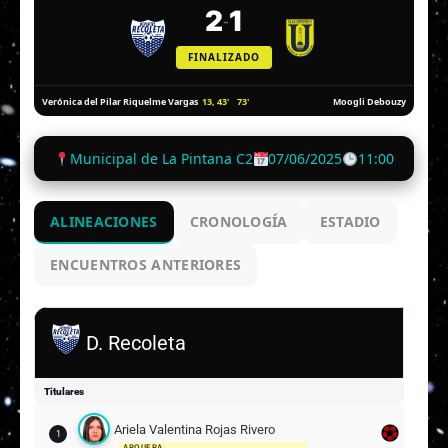
2
1
-
FINALIZADO
13, 43'
73'
Verónica del Pilar Riquelme Vargas
Moogli Debouzy
Municipal de La Pintana C2
07/06/2025
11:00
ALINEACIONES
CRONOLOGÍA
ESTADIO
ENCUENTROS ANTERIORES
D. Recoleta
Titulares
Ariela Valentina Rojas Rivero
1
ARQUERA