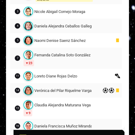
Nicole Abigail Cornejo Moraga
3
Daniela Alejandra Ceballos Gallegos
4
Naomi Denise Saenz Sánchez
5
Fernanda Catalina Soto González
7
23
Loreto Diane Rojas Delzo
11
Verónica del Pilar Riquelme Vargas
14
Claudia Alejandra Maturana Vega
15
9
Daniela Francisca Muñoz Miranda
16