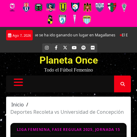
Saltar
en defensa que se ha ido ganando un lugar en Magallanes
El Estadio Bice
Ago 7, 2026
al
contenido
INSTAGRAM
FACEBOOK
X
YOUTUBE
SPOTIFY
FLICKR
Planeta Once
Todo el Fútbol Femenino
Inicio
Deportes Recoleta vs Universidad de Concepción
LIGA FEMENINA, FASE REGULAR 2025, JORNADA 15