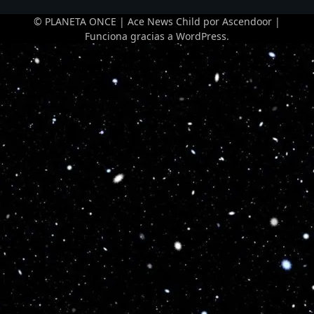
© PLANETA ONCE | Ace News Child por
Ascendoor
|
Funciona gracias a
WordPress
.
Optimized by Seraphinite Accelerator
Turns on site high speed to be attractive for people and search engines.