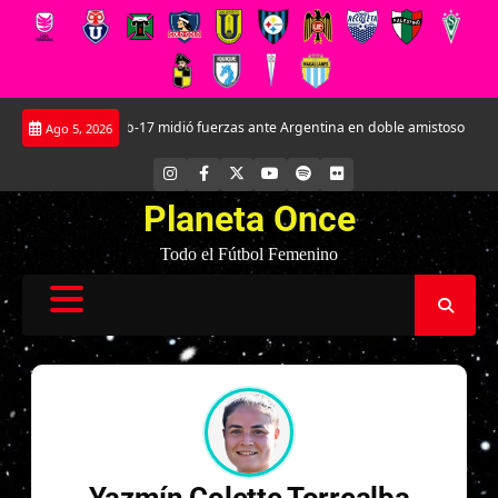
Saltar
La Roja Sub-17 midió fuerzas ante Argentina en doble amistoso en el CAR 
Ago 5, 2026
al
contenido
INSTAGRAM
FACEBOOK
X
YOUTUBE
SPOTIFY
FLICKR
Planeta Once
Todo el Fútbol Femenino