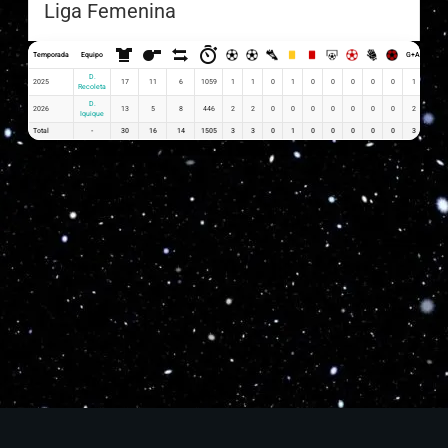
Liga Femenina
Temporada
Equipo
G+A
G x PJ
D.
2025
17
11
6
1059
1
1
0
1
0
0
0
0
0
1
0.06
Recoleta
D.
2026
13
5
8
446
2
2
0
0
0
0
0
0
0
2
0.15
Iquique
Total
-
30
16
14
1505
3
3
0
1
0
0
0
0
0
3
0.21