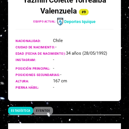
Yazmín Colette Torrealba
Valenzuela
#9
Deportes Iquique
EQUIPO ACTUAL:
Chile
NACIONALIDAD:
-
CIUDAD DE NACIMIENTO:
34 años (28/05/1992)
EDAD (FECHA DE NACIMIENTO):
-
INSTAGRAM:
-
POSICIÓN PRINCIPAL:
-
POSICIONES SECUNDARIAS:
167 cm
ALTURA:
-
PIERNA HÁBIL:
ESTADÍSTICA
EVENTOS