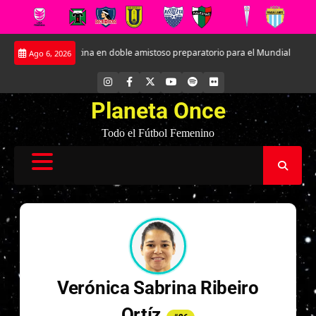
Saltar
frentará a Argentina en doble amistoso preparatorio para el Mundial
Kath
Ago 6, 2026
al
contenido
INSTAGRAM
FACEBOOK
X
YOUTUBE
SPOTIFY
FLICKR
Planeta Once
Todo el Fútbol Femenino
Verónica Sabrina Ribeiro
Ortíz