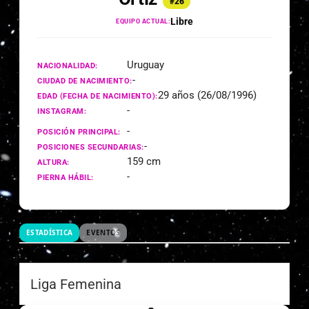
#26
Libre
EQUIPO ACTUAL:
Uruguay
NACIONALIDAD:
-
CIUDAD DE NACIMIENTO:
29 años (26/08/1996)
EDAD (FECHA DE NACIMIENTO):
-
INSTAGRAM:
-
POSICIÓN PRINCIPAL:
-
POSICIONES SECUNDARIAS:
159 cm
ALTURA:
-
PIERNA HÁBIL:
ESTADÍSTICA
EVENTOS
Liga Femenina