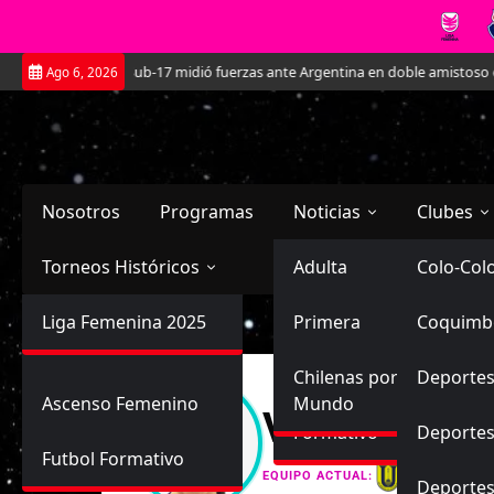
Saltar
La Roja Sub-17 midió fuerzas ante Argentina en doble amistoso en el C
Ago 6, 2026
al
contenido
Nosotros
Programas
Noticias
Clubes
Torneos Históricos
Selección Chilena
Adulta
Primera
Colo-Col
Primera División
Liga Femenina 2025
Sub-20
Futbol Nacional
Primera
Coquimb
Ascenso
Femenina
Sub-17
Ascenso
Futbol Internacional
Chilenas por el
Deportes
Ascenso Femenino
Mundo
Victoria Con
Formativo
Deportes
Futbol Formativo
Universid
EQUIPO ACTUAL:
Deporte