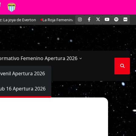
INSTAGRAM
FACEBOOK
X
YOUTUBE
SPOTIFY
FLI
oya de Everton
La Roja Femenina Sub-17 enfrentará a Argentina en doble 
ormativo Femenino Apertura 2026
uvenil Apertura 2026
ub 16 Apertura 2026