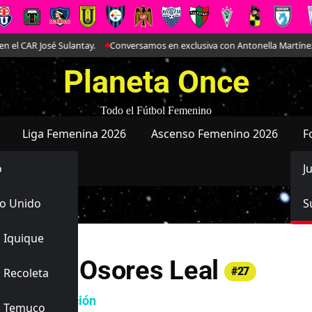
AR José Sulantay.
Conversamos en exclusiva con Antonella Martínez: La j
Planeta Once
Todo el Fútbol Femenino
Liga Femenina 2026
Ascenso Femenino 2026
F
o
J
o Unido
S
 Iquique
stanza Osores Leal
#27
 Recoleta
ad de Concepción
s Temuco