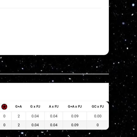
G+A
G x PJ
A x PJ
G+A x PJ
GC x PJ
0
2
0.04
0.04
0.09
0.00
0
2
0.04
0.04
0.09
0