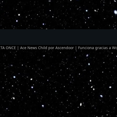
TA ONCE | Ace News Child por
Ascendoor
| Funciona gracias a
Wo
Optimized by Seraphinite Accelerator
Turns on site high speed to be attractive for people and search engines.