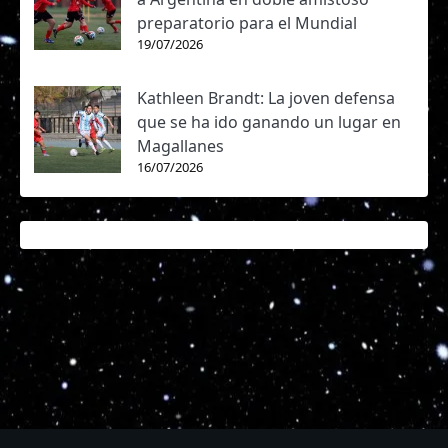
preparatorio para el Mundial
19/07/2026
Kathleen Brandt: La joven defensa
que se ha ido ganando un lugar en
Magallanes
16/07/2026