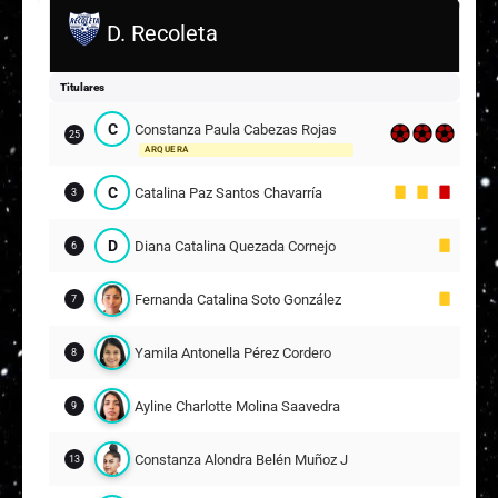
D. Recoleta
Ninoska Alejandra Lecaros Muñoz
18
Bárbara Isabel Koster Medina
5
19
Titulares
C
Constanza Paula Cabezas Rojas
Camila Fernanda Guzmán Pino
25
21
ARQUERA
Suplentes
C
Catalina Paz Santos Chavarría
3
T
Tania Stefania Cubillos Herrera
31
ARQUERA
D
Diana Catalina Quezada Cornejo
6
Ivette Andrea Campos Figueroa
5
Fernanda Catalina Soto González
7
19
Yamila Antonella Pérez Cordero
8
Antonia Belén López Olivares
7
9
Ayline Charlotte Molina Saavedra
9
Graciela del Carmen Flores Nail
14
Constanza Alondra Belén Muñoz Jiménez
13
Antonella Anahís Rivera Ibacache
15
11