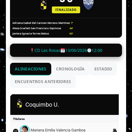
FINALIZADO
7'
Adriana Isabel del Carmen Moreno Martínez
44'
Alexa Scarlett San Francisco Espinosa
63'
Javiera Ignacia Torres Matus
CD Las Rosas
13/06/2026
12:00
ALINEACIONES
CRONOLOGÍA
ESTADIO
ENCUENTROS ANTERIORES
Coquimbo U.
Titulares
Mariana Emilia Valencia Gamboa
12