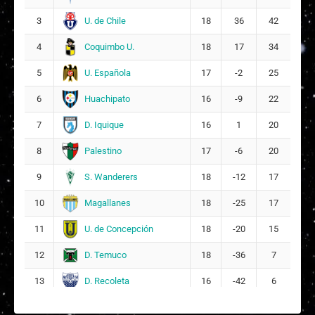
U. de Chile
3
18
36
42
Alysson Anaís Osorio González
19
Coquimbo U.
4
18
17
34
Amankay Alejandra Beiza Silva
21
U. Española
5
17
-2
25
Huachipato
6
16
-9
22
D. Iquique
7
16
1
20
Palestino
8
17
-6
20
S. Wanderers
9
18
-12
17
Magallanes
10
18
-25
17
U. de Concepción
11
18
-20
15
D. Temuco
12
18
-36
7
D. Recoleta
13
16
-42
6