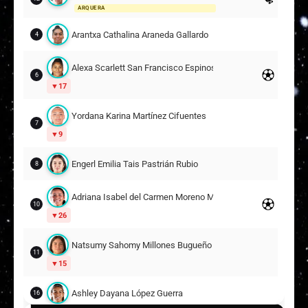
ARQUERA
Arantxa Cathalina Araneda Gallardo
4
Alexa Scarlett San Francisco Espinosa
6
17
Yordana Karina Martínez Cifuentes
7
9
Engerl Emilia Tais Pastrián Rubio
8
Adriana Isabel del Carmen Moreno Martínez
10
26
Natsumy Sahomy Millones Bugueño
11
15
Ashley Dayana López Guerra
16