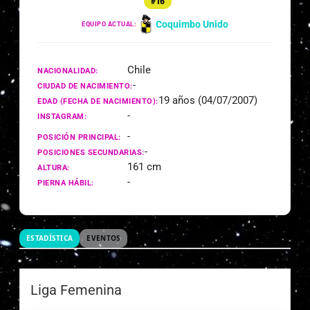
#16
Coquimbo Unido
EQUIPO ACTUAL:
Chile
NACIONALIDAD:
-
CIUDAD DE NACIMIENTO:
19 años (04/07/2007)
EDAD (FECHA DE NACIMIENTO):
-
INSTAGRAM:
-
POSICIÓN PRINCIPAL:
-
POSICIONES SECUNDARIAS:
161 cm
ALTURA:
-
PIERNA HÁBIL:
ESTADÍSTICA
EVENTOS
Liga Femenina