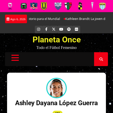
Saltar
amistoso preparatorio para el Mundial
Kathleen Brandt: La joven defensa
Ago 6, 2026
al
contenido
INSTAGRAM
FACEBOOK
X
YOUTUBE
SPOTIFY
FLICKR
Planeta Once
Todo el Fútbol Femenino
Ashley Dayana López Guerra