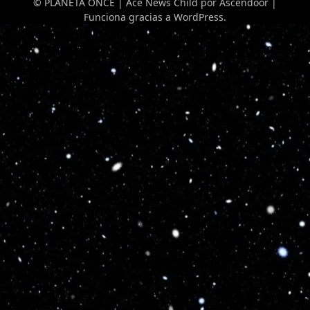
© PLANETA ONCE | Ace News Child por
Ascendoor
|
Funciona gracias a
WordPress
.
Optimized by Seraphinite Accelerator
Turns on site high speed to be attractive for people and search engines.