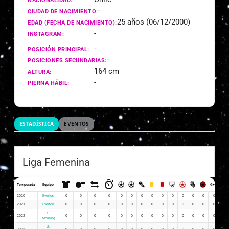
NACIONALIDAD:
-
CIUDAD DE NACIMIENTO:
25 años (06/12/2000)
EDAD (FECHA DE NACIMIENTO):
-
INSTAGRAM:
-
POSICIÓN PRINCIPAL:
-
POSICIONES SECUNDARIAS:
164 cm
ALTURA:
-
PIERNA HÁBIL:
ESTADÍSTICA
EVENTOS
Liga Femenina
Temporada
Equipo
G+A
G x 
2020
Everton
0
0
0
0
0
0
0
0
0
0
0
0
0
0
0
2021
Everton
0
0
0
0
0
0
0
0
0
0
0
0
0
0
0
S.
2022
0
0
0
0
0
0
0
0
0
0
0
0
0
0
0
Morning
U.