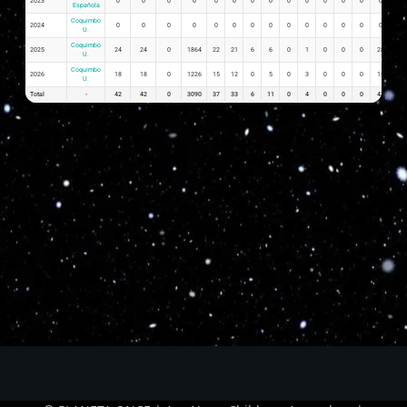
2023
0
0
0
0
0
0
0
0
0
0
0
0
0
0
0
Española
Coquimbo
2024
0
0
0
0
0
0
0
0
0
0
0
0
0
0
0
U.
Coquimbo
2025
24
24
0
1864
22
21
6
6
0
1
0
0
0
28
0.9
U.
Coquimbo
2026
18
18
0
1226
15
12
0
5
0
3
0
0
0
15
0.8
U.
Total
-
42
42
0
3090
37
33
6
11
0
4
0
0
0
43
1.7