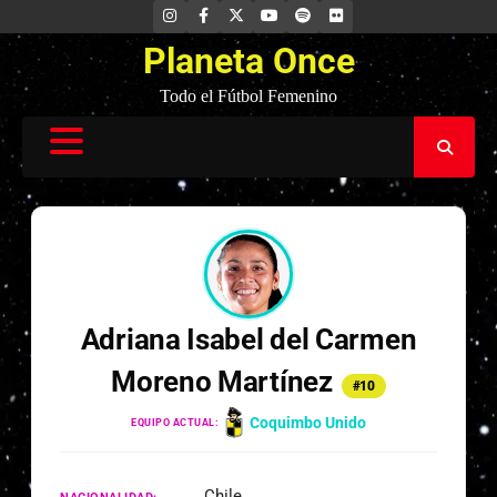
Saltar
INSTAGRAM
FACEBOOK
X
YOUTUBE
SPOTIFY
FLICKR
al
Planeta Once
contenido
Todo el Fútbol Femenino
Adriana Isabel del Carmen
Moreno Martínez
#10
Coquimbo Unido
EQUIPO ACTUAL:
Chile