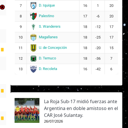
D. Iquique
7
16
1
20
Palestino
8
17
-6
20
S. Wanderers
9
18
-12
17
Magallanes
10
18
-25
17
U. de Concepción
11
18
-20
15
D. Temuco
12
18
-36
7
D. Recoleta
13
16
-42
6
La Roja Sub-17 midió fuerzas ante
Argentina en doble amistoso en el
CAR José Sulantay.
26/07/2026