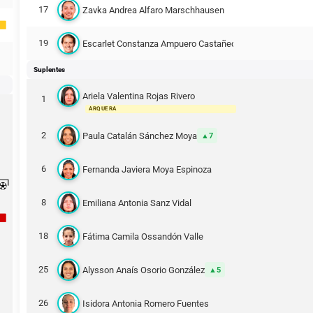
17
Zavka Andrea Alfaro Marschhausen
19
Escarlet Constanza Ampuero Castañeda
Suplentes
Ariela Valentina Rojas Rivero
1
ARQUERA
2
Paula Catalán Sánchez Moya
7
6
Fernanda Javiera Moya Espinoza
8
Emiliana Antonia Sanz Vidal
18
Fátima Camila Ossandón Valle
25
Alysson Anaís Osorio González
5
26
Isidora Antonia Romero Fuentes