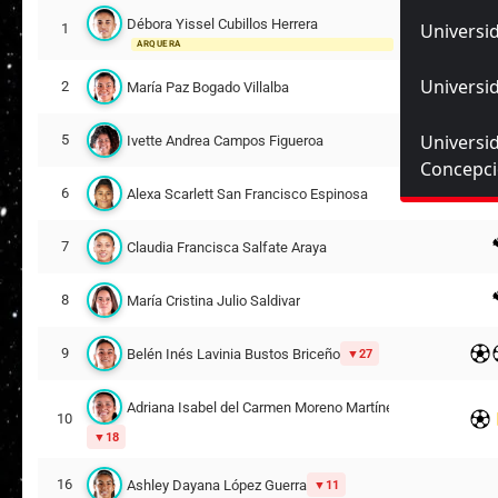
Débora Yissel Cubillos Herrera
Universid
1
ARQUERA
Universid
2
María Paz Bogado Villalba
Universi
5
Ivette Andrea Campos Figueroa
Concepc
6
Alexa Scarlett San Francisco Espinosa
7
Claudia Francisca Salfate Araya
8
María Cristina Julio Saldivar
9
Belén Inés Lavinia Bustos Briceño
27
Adriana Isabel del Carmen Moreno Martínez
10
18
16
Ashley Dayana López Guerra
11