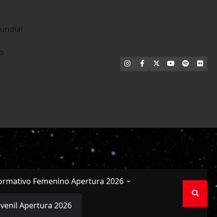
undial
no
INSTAGRAM
FACEBOOK
X
YOUTUBE
SPOTIFY
FLI
ormativo Femenino Apertura 2026
uvenil Apertura 2026