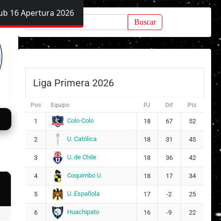
ub 16 Apertura 2026
Buscar:
Liga Primera 2026
Pos
Equipo
PJ
Dif
Pts
Colo-Colo
1
18
67
52
U. Católica
2
18
31
45
U. de Chile
3
18
36
42
Coquimbo U.
4
18
17
34
U. Española
5
17
-2
25
Huachipato
6
16
-9
22