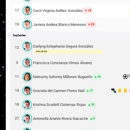
17
Carol Virginia Ardiles González
14
19
Javiera Andrea Blanco Meneses
29
Suplentes
Darlyng Estephania Segura González
12
ARQUERA
3
Francisca Constanza Olmos Álvarez
11
Natsumy Sahomy Millones Bugueño
16
14
Graciela del Carmen Flores Nail
17
18
Krishna Scarlett Cisternas Rojas
10
27
Antonella Anahís Rivera Ibacache
9