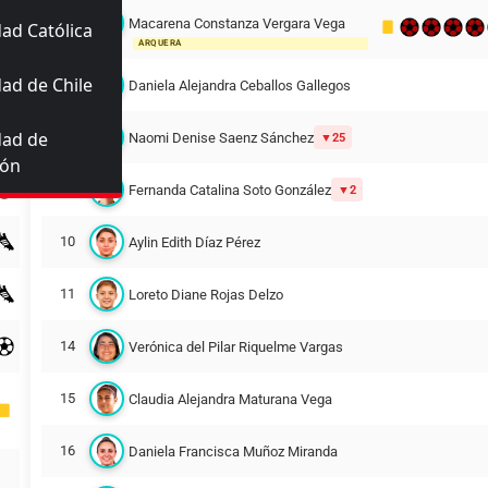
Macarena Constanza Vergara Vega
ad Católica
12
ARQUERA
ad de Chile
4
Daniela Alejandra Ceballos Gallegos
dad de
5
Naomi Denise Saenz Sánchez
25
ión
7
Fernanda Catalina Soto González
2
10
Aylin Edith Díaz Pérez
11
Loreto Diane Rojas Delzo
14
Verónica del Pilar Riquelme Vargas
15
Claudia Alejandra Maturana Vega
16
Daniela Francisca Muñoz Miranda