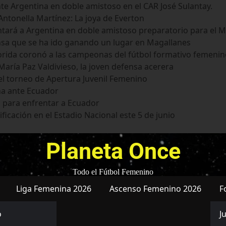
te Argentina en doble amistoso en el CAR José Sulantay.
ntonella Martínez: La joya de Everton
tará a Argentina en doble amistoso preparatorio para el M
nsa que se ha ido ganando un lugar en Magallanes
Florida coronó a las campeonas del fútbol formativo femeni
aría Paz Valdivieso, la joven defensa acerera
el torneo de Apertura Juvenil Femenino
na ante Ecuador
 para enfrentar a Ecuador
ficación en el Estadio Nacional este 5 de junio
Planeta Once
Todo el Fútbol Femenino
Liga Femenina 2026
Ascenso Femenino 2026
F
o
J