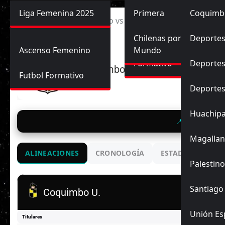
Primera División
Liga Femenina 2025
Sub-20
Futbol Nacional
Primera
Coquimb
Ascenso
Inicio
Coquimbo Unido vs Deportes Recoleta
Femenina
Sub-17
Ascenso
Futbol Internacional
Chilenas por el
Deportes
Ascenso Femenino
Mundo
Formativo
Deportes
Coquimbo U.
Futbol Formativo
Deporte
Huachip
📍 CD Las Ros
Magallan
ALINEACIONES
CRONOLOGÍA
ESTADIO
ENC
Palestino
Santiago
Coquimbo U.
Unión Es
Titulares