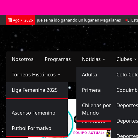
Saltar
La joven defensa que se ha ido ganando un lugar en Magallanes
El Estadi
Ago 7, 2026
al
contenido
Nosotros
Programas
Noticias
Clubes
Torneos Históricos
Selección Chilena
Adulta
Primera
Colo-Col
Primera División
Liga Femenina 2025
Sub-20
Futbol Nacional
Primera
Coquimb
Ascenso
Femenina
Sub-17
Ascenso
Futbol Internacional
Chilenas por el
Deportes
Ascenso Femenino
Mundo
Graciela del
Formativo
Deportes
Futbol Formativo
Coquimbo
EQUIPO ACTUAL:
Deporte