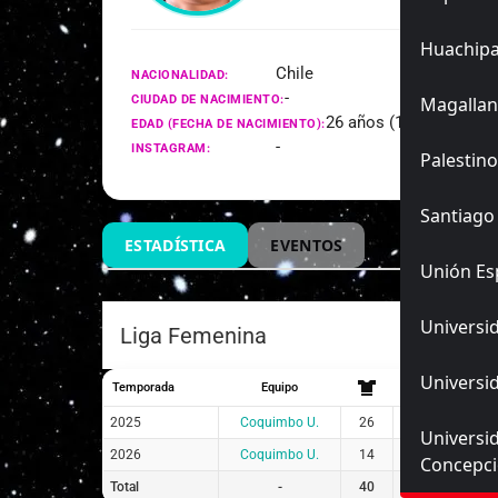
Huachip
Chile
NACIONALIDAD:
-
CIUDAD DE NACIMIENTO:
Magallan
26 años (13/08/1999)
EDAD (FECHA DE NACIMIENTO):
-
INSTAGRAM:
Palestino
Santiago
ESTADÍSTICA
EVENTOS
Unión Es
Universid
Liga Femenina
Universid
Temporada
Equipo
2025
Coquimbo U.
26
22
4
Universi
2026
Coquimbo U.
14
10
4
Concepc
Total
-
40
32
8