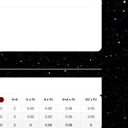
G+A
G x PJ
A x PJ
G+A x PJ
GC x PJ
0
2
0.00
0.08
0.08
0.00
0
0
0.00
0.00
0.00
0.00
0
2
0
0.08
0.08
0