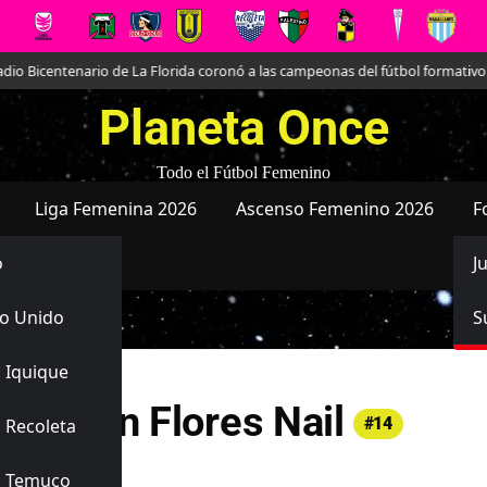
o Bicentenario de La Florida coronó a las campeonas del fútbol formativo f
Planeta Once
Todo el Fútbol Femenino
Liga Femenina 2026
Ascenso Femenino 2026
F
o
J
o Unido
S
 Iquique
 Carmen Flores Nail
#14
 Recoleta
 Unido
s Temuco