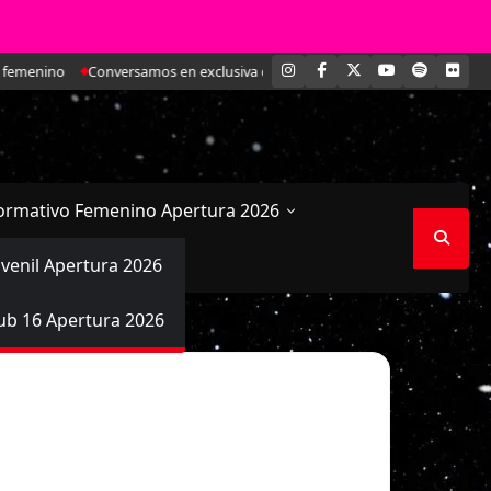
INSTAGRAM
FACEBOOK
X
YOUTUBE
SPOTIFY
FLI
emenino
Conversamos en exclusiva con María Paz Valdivieso, la joven defe
ormativo Femenino Apertura 2026
uvenil Apertura 2026
ub 16 Apertura 2026