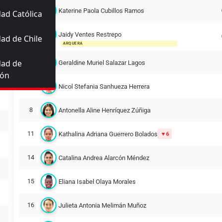
10
Katerine Paola Cubillos Ramos
ad Católica
Jaidy Ventes Restrepo
12
ad de Chile
ARQUERA
dad de
5
Geraldine Muriel Salazar Lagos
ión
7
Nicol Stefania Sanhueza Herrera
8
Antonella Aline Henríquez Zúñiga
11
Kathalina Adriana Guerrero Bolados
6
14
Catalina Andrea Alarcón Méndez
15
Eliana Isabel Olaya Morales
16
Julieta Antonia Melimán Muñoz