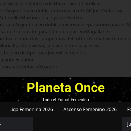
s Silva, la delantera de Universidad Católica.
te Argentina en doble amistoso en el CAR José Sulantay.
ntonella Martínez: La joya de Everton
tará a Argentina en doble amistoso preparatorio para el M
nsa que se ha ido ganando un lugar en Magallanes
Florida coronó a las campeonas del fútbol formativo femeni
aría Paz Valdivieso, la joven defensa acerera
el torneo de Apertura Juvenil Femenino
na ante Ecuador
 para enfrentar a Ecuador
Planeta Once
Todo el Fútbol Femenino
Liga Femenina 2026
Ascenso Femenino 2026
F
o
J