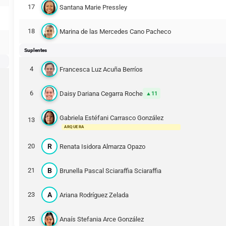
17
Santana Marie Pressley
18
Marina de las Mercedes Cano Pacheco
Suplentes
4
Francesca Luz Acuña Berríos
6
Daisy Dariana Cegarra Roche
11
Gabriela Estéfani Carrasco González
13
ARQUERA
R
20
Renata Isidora Almarza Opazo
B
21
Brunella Pascal Sciaraffia Sciaraffia
A
23
Ariana Rodríguez Zelada
25
Anaís Stefania Arce González