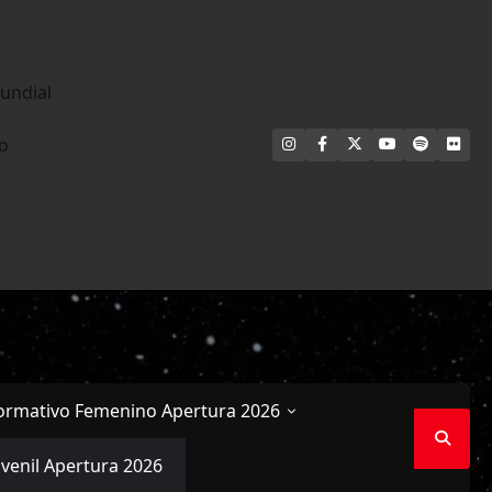
undial
INSTAGRAM
FACEBOOK
X
YOUTUBE
SPOTIFY
FLI
no
ormativo Femenino Apertura 2026
uvenil Apertura 2026