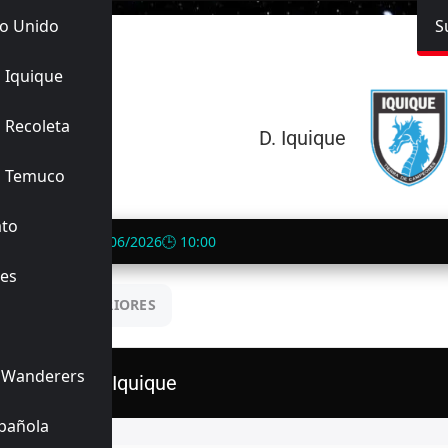
o Unido
S
ue
 Iquique
22/06/2026
 Recoleta
1
-
1
D. Iquique
Finalizado
s Temuco
ato
de Hualpén
📅 22/06/2026
🕒 10:00
es
UENTROS ANTERIORES
 Wanderers
D. Iquique
pañola
Titulares