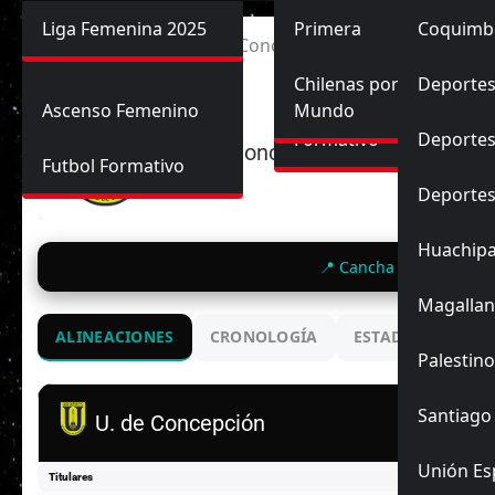
Primera División
Liga Femenina 2025
Sub-20
Futbol Nacional
Primera
Coquimb
Ascenso
Inicio
Universidad de Concepción vs Deportes Iquiq
Femenina
Sub-17
Ascenso
Futbol Internacional
Chilenas por el
Deportes
Ascenso Femenino
Mundo
Formativo
Deportes
U. de Concepción
Futbol Formativo
Deporte
Huachip
📍 Cancha El Mercado 
Magallan
ALINEACIONES
CRONOLOGÍA
ESTADIO
ENC
Palestino
Santiago
U. de Concepción
Unión Es
Titulares