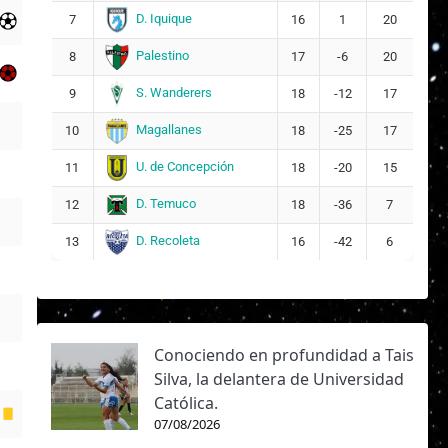
D. Iquique
7
16
1
20
Palestino
8
17
-6
20
S. Wanderers
9
18
-12
17
Magallanes
10
18
-25
17
U. de Concepción
11
18
-20
15
D. Temuco
12
18
-36
7
D. Recoleta
13
16
-42
6
Conociendo en profundidad a Tais
Silva, la delantera de Universidad
Católica.
07/08/2026