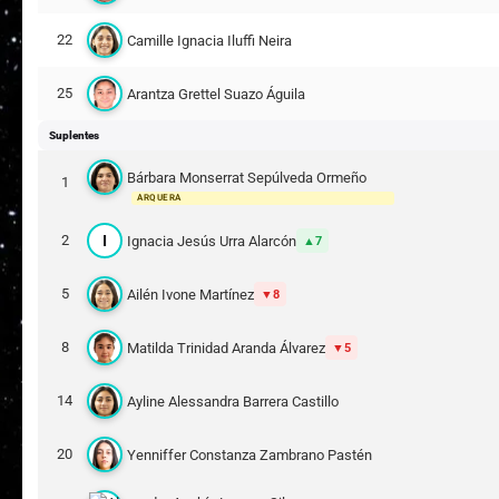
22
Camille Ignacia Iluffi Neira
25
Arantza Grettel Suazo Águila
Suplentes
Bárbara Monserrat Sepúlveda Ormeño
1
ARQUERA
I
2
Ignacia Jesús Urra Alarcón
7
5
Ailén Ivone Martínez
8
8
Matilda Trinidad Aranda Álvarez
5
14
Ayline Alessandra Barrera Castillo
20
Yenniffer Constanza Zambrano Pastén