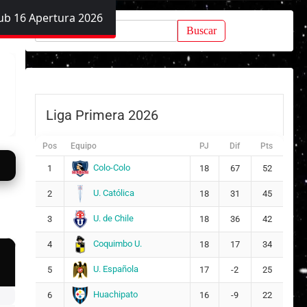
ub 16 Apertura 2026
Buscar:
Liga Primera 2026
Pos
Equipo
PJ
Dif
Pts
Colo-Colo
1
18
67
52
U. Católica
2
18
31
45
U. de Chile
3
18
36
42
Coquimbo U.
4
18
17
34
U. Española
5
17
-2
25
Huachipato
6
16
-9
22