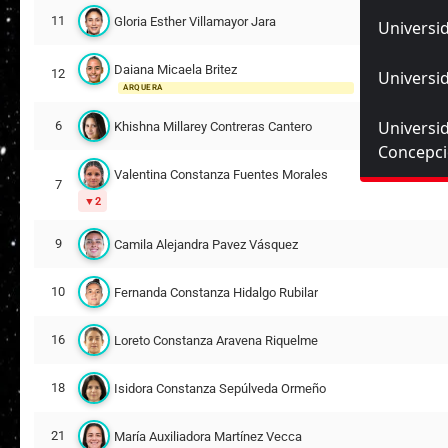
11
Gloria Esther Villamayor Jara
Universid
Daiana Micaela Britez
12
Universid
ARQUERA
Universi
6
Khishna Millarey Contreras Cantero
Concepc
Valentina Constanza Fuentes Morales
7
2
9
Camila Alejandra Pavez Vásquez
10
Fernanda Constanza Hidalgo Rubilar
16
Loreto Constanza Aravena Riquelme
18
Isidora Constanza Sepúlveda Ormeño
21
María Auxiliadora Martínez Vecca