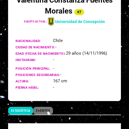
Valentina Constanza Fuentes
Morales
#7
Universidad de Concepción
EQUIPO ACTUAL:
Chile
NACIONALIDAD:
-
CIUDAD DE NACIMIENTO:
29 años (14/11/1996)
EDAD (FECHA DE NACIMIENTO):
-
INSTAGRAM:
-
POSICIÓN PRINCIPAL:
-
POSICIONES SECUNDARIAS:
167 cm
ALTURA:
-
PIERNA HÁBIL:
ESTADÍSTICA
EVENTOS