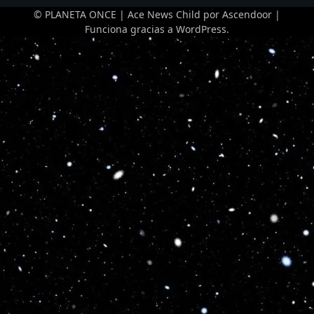
© PLANETA ONCE | Ace News Child por
Ascendoor
|
Funciona gracias a
WordPress
.
Optimized by Seraphinite Accelerator
Turns on site high speed to be attractive for people and search engines.