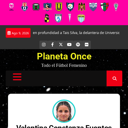
Saltar
Conociendo en profundidad a Tais Silva, la delantera de Universidad Católic
Ago 9, 2026
al
contenido
INSTAGRAM
FACEBOOK
X
YOUTUBE
SPOTIFY
FLICKR
Planeta Once
Todo el Fútbol Femenino