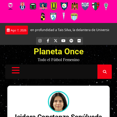
Saltar
Conociendo en profundidad a Tais Silva, la delantera de Universidad Católica.
Ago 7, 2026
al
contenido
INSTAGRAM
FACEBOOK
X
YOUTUBE
SPOTIFY
FLICKR
Planeta Once
Todo el Fútbol Femenino