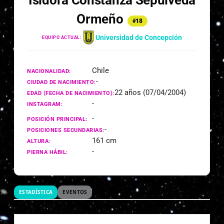
Isidora Constanza Sepúlveda
Ormeño
#18
Universidad de Concepción
EQUIPO ACTUAL:
Chile
NACIONALIDAD:
-
CIUDAD DE NACIMIENTO:
22 años (07/04/2004)
EDAD (FECHA DE NACIMIENTO):
-
INSTAGRAM:
-
POSICIÓN PRINCIPAL:
-
POSICIONES SECUNDARIAS:
161 cm
ALTURA:
-
PIERNA HÁBIL:
ESTADÍSTICA
EVENTOS