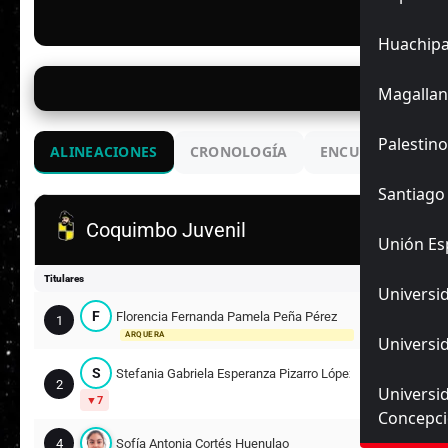
F
Huachip
22/
Magallan
Palestino
ALINEACIONES
CRONOLOGÍA
ENCUENTROS ANT
Santiago
Coquimbo Juvenil
Unión Es
Titulares
Universid
F
Florencia Fernanda Pamela Peña Pérez
1
ARQUERA
Universid
S
Stefania Gabriela Esperanza Pizarro López
2
Universi
7
Concepc
4
Sofía Antonia Cortés Huenulao