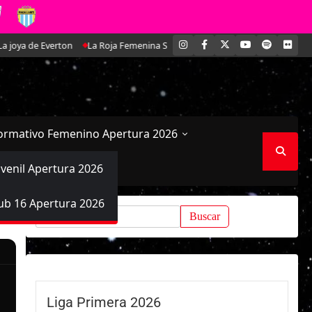
INSTAGRAM
FACEBOOK
X
YOUTUBE
SPOTIFY
FLI
 de Everton
La Roja Femenina Sub-17 enfrentará a Argentina en doble am
ormativo Femenino Apertura 2026
uvenil Apertura 2026
ub 16 Apertura 2026
Buscar:
Liga Primera 2026