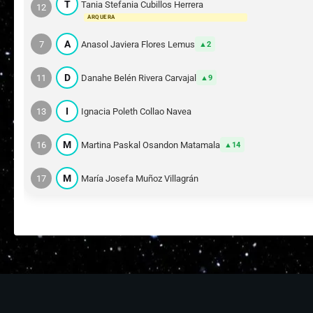
T
Tania Stefania Cubillos Herrera
12
ARQUERA
A
7
Anasol Javiera Flores Lemus
2
D
11
Danahe Belén Rivera Carvajal
9
I
13
Ignacia Poleth Collao Navea
M
16
Martina Paskal Osandon Matamala
14
M
17
María Josefa Muñoz Villagrán