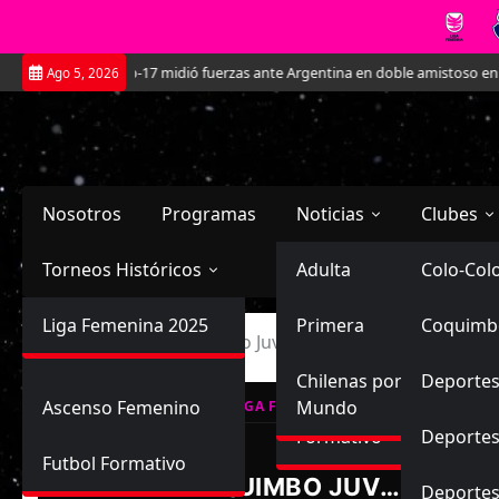
Saltar
La Roja Sub-17 midió fuerzas ante Argentina en doble amistoso en el CAR 
Ago 5, 2026
al
contenido
Nosotros
Programas
Noticias
Clubes
Torneos Históricos
Selección Chilena
Adulta
Primera
Colo-Col
Primera División
Liga Femenina 2025
Sub-20
Futbol Nacional
Primera
Coquimb
Ascenso
Inicio
Coquimbo Unido Juvenil vs Santiago Wanderers
Femenina
Sub-17
Ascenso
Futbol Internacional
Chilenas por el
Deportes
Ascenso Femenino
Mundo
LIGA FEMENINA, CAMPEONATO FORM
Formativo
Deportes
Futbol Formativo
COQUIMBO JUVENIL
Deporte