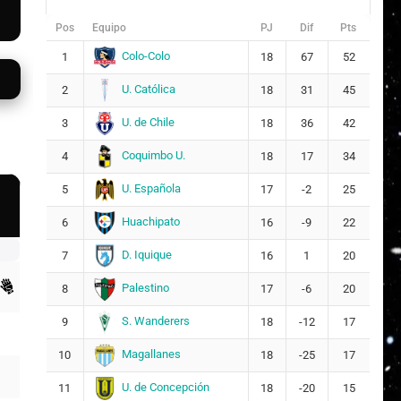
Pos
Equipo
PJ
Dif
Pts
Colo-Colo
1
18
67
52
U. Católica
2
18
31
45
U. de Chile
3
18
36
42
Coquimbo U.
4
18
17
34
U. Española
5
17
-2
25
Huachipato
6
16
-9
22
D. Iquique
7
16
1
20
Palestino
8
17
-6
20
S. Wanderers
9
18
-12
17
Magallanes
10
18
-25
17
U. de Concepción
11
18
-20
15