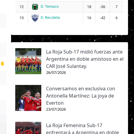
D. Temuco
12
18
-36
7
D. Recoleta
13
16
-42
6
La Roja Sub-17 midió fuerzas ante
Argentina en doble amistoso en el
CAR José Sulantay.
26/07/2026
Conversamos en exclusiva con
Antonella Martínez: La joya de
Everton
23/07/2026
La Roja Femenina Sub-17
enfrentará a Argentina en doble