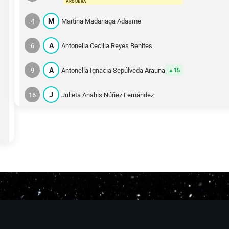
ARQUERA
M
4
Martina Madariaga Adasme
A
6
Antonella Cecilia Reyes Benites
A
9
Antonella Ignacia Sepúlveda Arauna
15
J
16
Julieta Anahis Núñez Fernández