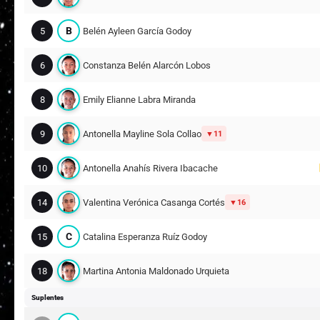
B
5
Belén Ayleen García Godoy
6
Constanza Belén Alarcón Lobos
8
Emily Elianne Labra Miranda
9
Antonella Mayline Sola Collao
11
10
Antonella Anahís Rivera Ibacache
14
Valentina Verónica Casanga Cortés
16
C
15
Catalina Esperanza Ruíz Godoy
18
Martina Antonia Maldonado Urquieta
Suplentes