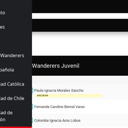
INALIZADO
ato
03/2026
10:00
es
ERIORES
 Wanderers
S. Wanderers Juvenil
pañola
Titulares
ad Católica
Paula Ignacia Morales Sancho
12
ARQUERA
ad de Chile
F
2
Fernanda Caroline Bernal Varas
dad de
ión
C
3
Colomba Ignacia Aros Lobos