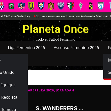
José Sulantay.
Conversamos en exclusiva con Antonella Martínez: La joya
Planeta Once
Todo el Fútbol Femenino
Liga Femenina 2026
Ascenso Femenino 2026
F
o
J
o Unido
S
 Juvenil
 Iquique
ATIVO JUVENIL APERTURA 2026, JORNADA 4
 Recoleta
0
0
-
S. WANDERERS JUVENIL
s Temuco