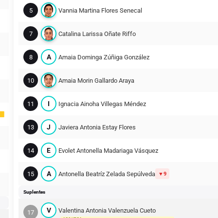
5
Vannia Martina Flores Senecal
7
Catalina Larissa Oñate Riffo
A
8
Amaia Dominga Zúñiga González
10
Amaia Morin Gallardo Araya
I
11
Ignacia Ainoha Villegas Méndez
J
13
Javiera Antonia Estay Flores
E
14
Evolet Antonella Madariaga Vásquez
A
15
Antonella Beatríz Zelada Sepúlveda
9
Suplentes
V
Valentina Antonia Valenzuela Cueto
17