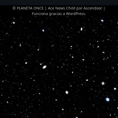
© PLANETA ONCE | Ace News Child por
Ascendoor
|
Funciona gracias a
WordPress
.
Optimized by Seraphinite Accelerator
Turns on site high speed to be attractive for people and search engines.