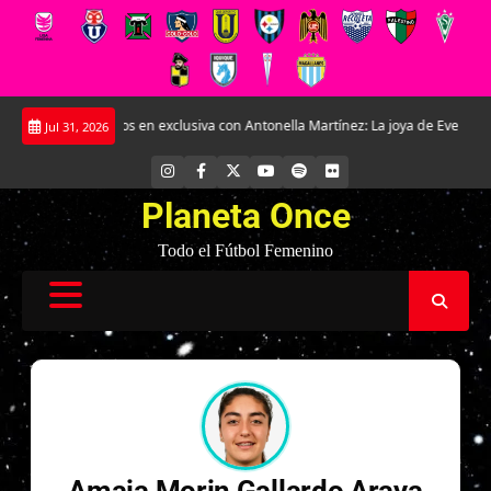
Saltar
Conversamos en exclusiva con Antonella Martínez: La joya de Everton
La
Jul 31, 2026
al
contenido
INSTAGRAM
FACEBOOK
X
YOUTUBE
SPOTIFY
FLICKR
Planeta Once
Todo el Fútbol Femenino