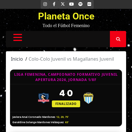
Saltar
INSTAGRAM
FACEBOOK
X
YOUTUBE
SPOTIFY
FLICKR
al
Planeta Once
contenido
Todo el Fútbol Femenino
Inicio
Colo-Colo Juvenil vs Magallanes Juvenil
LIGA FEMENINA, CAMPEONATO FORMATIVO JUVENIL
APERTURA 2026, JORNADA 1/8F
4
0
-
FINALIZADO
12, 20, 75'
Javiera Anai Coronado Mardones
63'
Geraldine Solange Mardones Velásquez