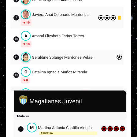
Javiera Anai Coronado Mardones
7
19
A
Amaral Elizabeth Farías Torres
10
18
Geraldine Solange Mardones Velásquez
11
C
Catalina Ignacia Muñoz Miranda
13
8
I
Isidora Ignacia Vásquez Díaz
2
14
Magallanes Juvenil
A
Antonia Paz Jofré Valeria
17
15
Titulares
Rachel Valentina Ramírez Zamora
16
M
Martina Antonia Castillo Alegría
1
ARQUERA
Suplentes