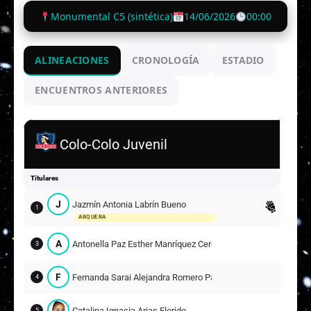
Monumental C5 (sintética)
14/06/2026
00:00
ALINEACIONES
CRONOLOGÍA
ESTADIO
ENCUENTROS ANTERIORES
Colo-Colo Juvenil
Titulares
J
Jazmín Antonia Labrín Bueno
1
ARQUERA
A
Antonella Paz Esther Manríquez Cerda
3
F
Fernanda Sarai Alejandra Romero Pacheco
4
Catalina Ignacia Arias Florido
5