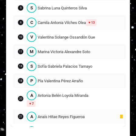
S
Sabrina Luna Quinteros Silva
F
Fernanda Dabrochna Dziejarski Polanco
5
12
ARQUERA
C
Camila Antonia Vilches Olea
13
6
A
Antonia Ignacia Moreno Romero
2
14
V
Valentina Solange Ossandón Guerrero
10
C
Cynthia Yohana Pérez Romillanca
8
M
Marina Victoria Alexandre Soto
11
13
S
Sofía Gabriela Palacios Tamayo
14
M
Martina Antonia Escudero Guajardo
17
15
P
Pía Valentina Pérez Arraño
18
M
Monserrat Elizabeth Escobar Lazo
18
A
Antonia Belén Loyola Miranda
10
20
7
T
Thais Emilia Rodríguez Pardo
7
19
A
Anaís Hitae Reyes Figueroa
21
A
Angelina Anahis Valdivia Jara
22