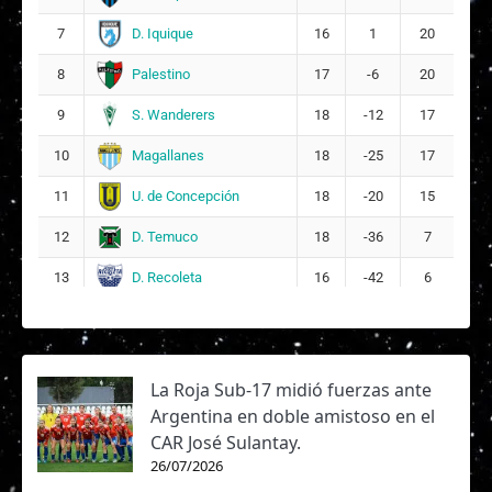
D. Iquique
7
16
1
20
Palestino
8
17
-6
20
S. Wanderers
9
18
-12
17
Magallanes
10
18
-25
17
U. de Concepción
11
18
-20
15
D. Temuco
12
18
-36
7
D. Recoleta
13
16
-42
6
La Roja Sub-17 midió fuerzas ante
Argentina en doble amistoso en el
CAR José Sulantay.
26/07/2026