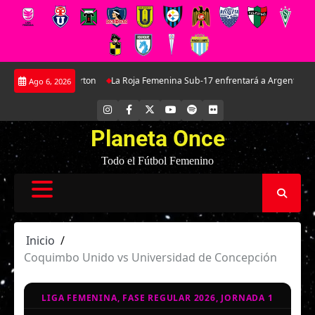
Saltar
a joya de Everton
La Roja Femenina Sub-17 enfrentará a Argentina en doble
Ago 6, 2026
al
contenido
INSTAGRAM
FACEBOOK
X
YOUTUBE
SPOTIFY
FLICKR
Planeta Once
Todo el Fútbol Femenino
Inicio
Coquimbo Unido vs Universidad de Concepción
LIGA FEMENINA, FASE REGULAR 2026, JORNADA 1