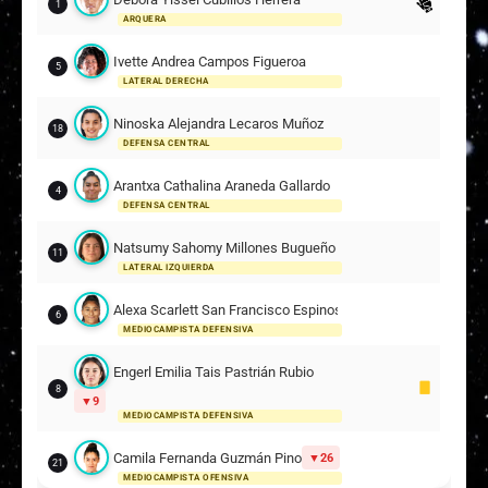
1
ARQUERA
Ivette Andrea Campos Figueroa
5
LATERAL DERECHA
Ninoska Alejandra Lecaros Muñoz
18
DEFENSA CENTRAL
Arantxa Cathalina Araneda Gallardo
4
DEFENSA CENTRAL
Natsumy Sahomy Millones Bugueño
11
LATERAL IZQUIERDA
Alexa Scarlett San Francisco Espinosa
6
MEDIOCAMPISTA DEFENSIVA
Engerl Emilia Tais Pastrián Rubio
8
9
MEDIOCAMPISTA DEFENSIVA
Camila Fernanda Guzmán Pino
26
21
MEDIOCAMPISTA OFENSIVA