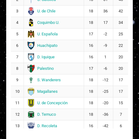
Loreto Constanza Aravena Riquelme
16
U. de Chile
3
18
36
42
Isidora Constanza Sepúlveda Ormeño
18
Coquimbo U.
4
18
17
34
Yenniffer Constanza Zambrano Pastén
U. Española
5
17
-2
25
20
6
Huachipato
6
16
-9
22
Alexandra Anahís Luengo Silva
D. Iquique
7
16
1
20
23
22
Palestino
8
17
-6
20
Sofía Victoria Fuentes Ortíz
29
S. Wanderers
9
18
-12
17
Magallanes
10
18
-25
17
U. de Concepción
11
18
-20
15
D. Temuco
12
18
-36
7
D. Recoleta
13
16
-42
6