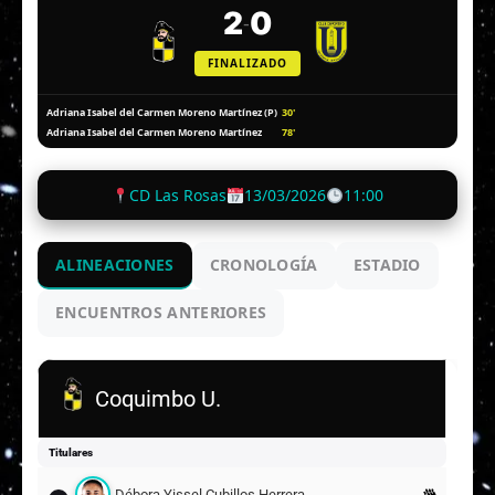
2
0
-
FINALIZADO
30'
Adriana Isabel del Carmen Moreno Martínez (P)
78'
Adriana Isabel del Carmen Moreno Martínez
CD Las Rosas
13/03/2026
11:00
ALINEACIONES
CRONOLOGÍA
ESTADIO
ENCUENTROS ANTERIORES
Coquimbo U.
Titulares
Débora Yissel Cubillos Herrera